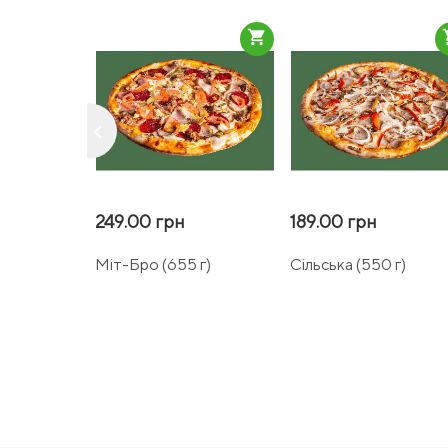
shopping_cart
sho
keyboard_arrow_left
249.00 грн
189.00 грн
Міт-Бро (655 г)
Сільська (550 г)