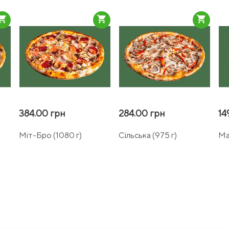
pping_cart
shopping_cart
shopping_cart
384.00 грн
284.00 грн
14
Міт-Бро (1080 г)
Сільська (975 г)
Ма