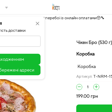
Тимчасово можливі перебої із онлайн оплатами🥺🔧
я
close
ість доставки.
Чікен Бро (530 г)
Коробка
находженням
Коробка
збережені адреси
Leaflet
Артикул:
T-NRM-1
remove
add
199.00 грн