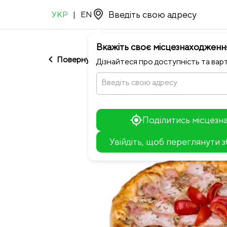
УКР
|
EN
Вкажіть своє місцезнаходженн
chevron_left
Повернутися до NEO ROOM
Дізнайтеся про доступність та варт
Введіть свою адресу
Поділитись місцез
Увійдіть, щоб переглянути 
+
−