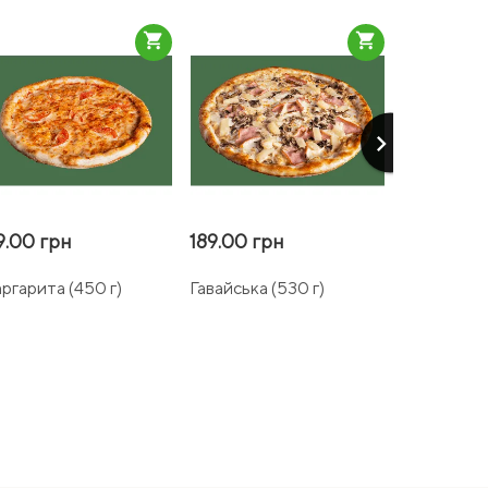
shopping_cart
shopping_cart
keyboard_arrow_right
9.00 грн
189.00 грн
259.00 г
ргарита (450 г)
Гавайська (530 г)
Баварська 