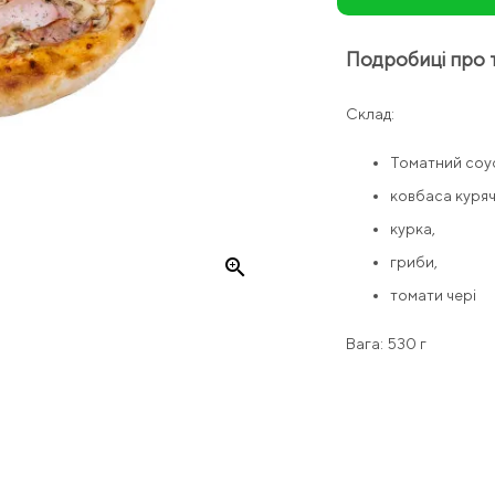
Подробиці про 
Склад:
Томатний соу
ковбаса куряч
курка,
гриби,
zoom_in
томати чері
Вага: 530 г