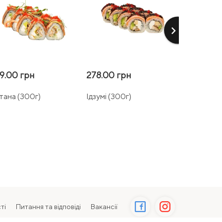
keyboard_arrow_right
9.00 грн
278.00 грн
181.00 гр
тана (300г)
Ідзумі (300г)
Локшина з
(400г)
ті
Питання та відповіді
Вакансії