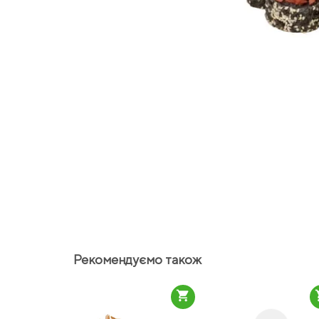
Рекомендуємо також
shopping_cart
sho