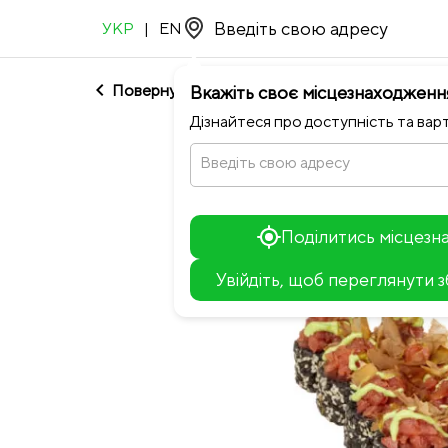
УКР
|
EN
chevron_left
Повернутися до NEO ROOM
Вкажіть своє місцезнаходженн
Дізнайтеся про доступність та варт
Введіть свою адресу
Поділитись місцез
Увійдіть, щоб переглянути 
+
−