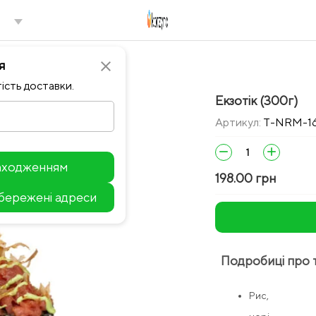
я
close
ість доставки.
Екзотік (300г)
Артикул:
T-NRM-1
remove
add
находженням
198.00 грн
збережені адреси
Leaflet
Подробиці про 
Рис,