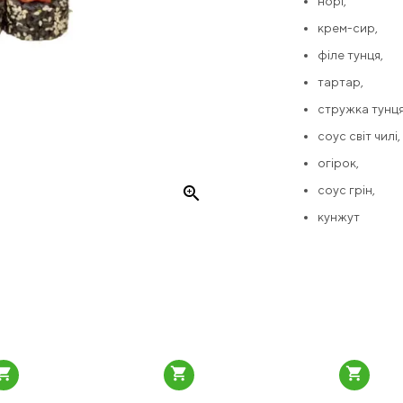
норі,
крем-сир,
філе тунця,
тартар,
стружка тунця
соус світ чилі,
огірок,
zoom_in
соус грін,
кунжут
pping_cart
shopping_cart
shopping_cart