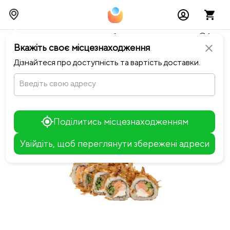
Тимчасово можливі перебої із онлайн оплатами🥺🔧
Вкажіть своє місцезнаходження
close
chevron_left
Повернутися до NEO ROOM
Дізнайтеся про доступність та вартість доставки.
Введіть свою адресу
Поділитись місцезнаходженням
Увійдіть, щоб переглянути збережені адреси
Leaflet
+
−