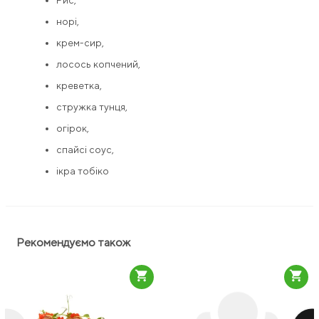
Рис,
норі,
крем-сир,
лосось копчений,
креветка,
стружка тунця,
огірок,
спайсі соус,
ікра тобіко
Рекомендуємо також
shopping_cart
shopping_cart