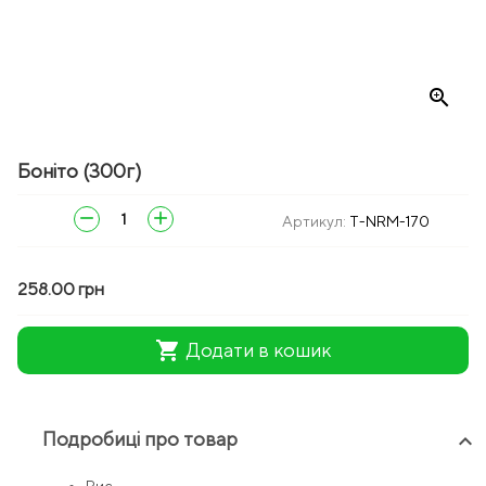
zoom_in
Боніто (300г)
remove
add
Артикул:
T-NRM-170
258.00 грн
shopping_cart
Додати в кошик
Подробиці про товар
keyboard_arrow_up