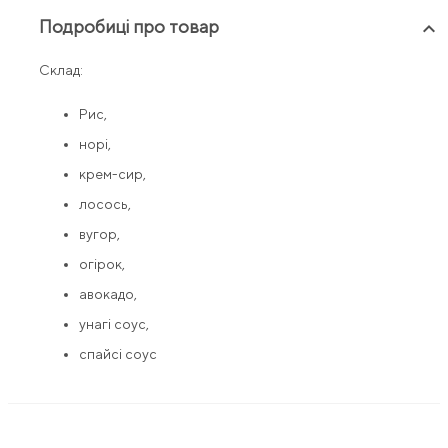
Подробиці про товар
keyboard_arrow_up
Склад:
Рис,
норі,
крем-сир,
лосось,
вугор,
огірок,
авокадо,
унагі соус,
спайсі соус