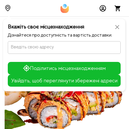
chevron_left
Повернутися до NEO ROOM
Вкажіть своє місцезнаходження
close
Дізнайтеся про доступність та вартість доставки.
Введіть свою адресу
Поділитись місцезнаходженням
Увійдіть, щоб переглянути збережені адреси
Leaflet
+
−