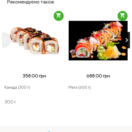
Рекомендуємо також
shopping_cart
shopping_cart
keyboard_arrow_left
keyboard_arrow_right
358.00 грн
688.00 грн
Канада (300 г)
Мега (600 г)
300 г