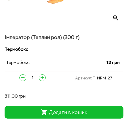
zoom_in
Імператор (Теплий рол) (300 г)
Термобокс
Термобокс
12
грн
remove
add
Артикул:
T-NRM-27
311.00 грн
shopping_cart
Додати в кошик