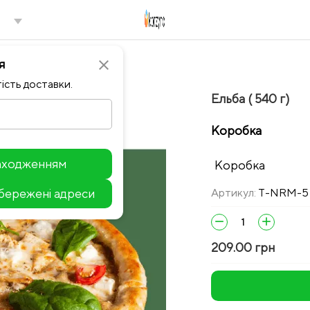
я
close
ість доставки.
Ельба ( 540 г)
Коробка
находженням
Коробка
збережені адреси
Артикул:
T-NRM-5
Leaflet
remove
add
209.00 грн