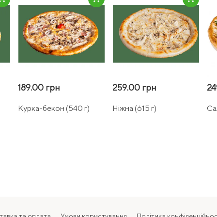
189.00 грн
259.00 грн
24
Курка-бекон (540 г)
Ніжна (615 г)
Са
тавка та оплата
Умови користування
Політика конфіденційнос