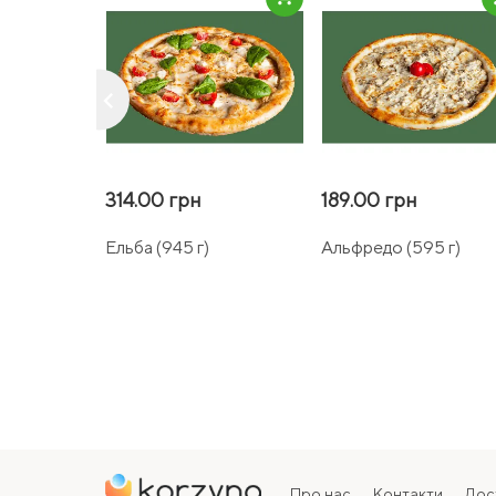
keyboard_arrow_left
314.00 грн
189.00 грн
Ельба (945 г)
Альфредо (595 г)
Про нас
Контакти
Дос