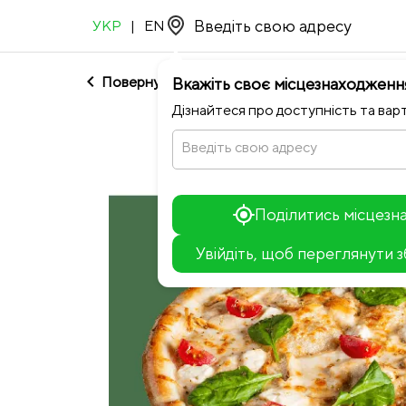
УКР
|
EN
chevron_left
Повернутися до NEO ROOM
Вкажіть своє місцезнаходженн
Дізнайтеся про доступність та варт
Введіть свою адресу
Поділитись місцез
Увійдіть, щоб переглянути 
+
−