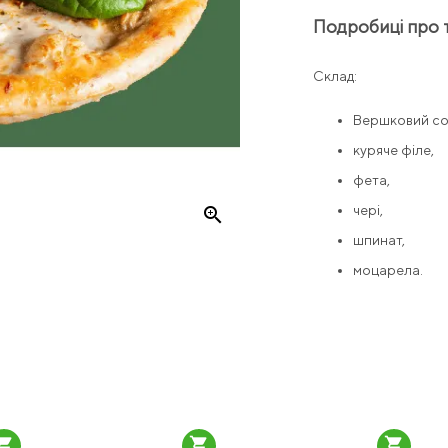
Подробиці про 
Склад:
Вершковий со
куряче філе,
фета,
чері,
zoom_in
шпинат,
моцарела.
pping_cart
shopping_cart
shopping_cart