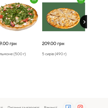
keyboard_arrow_right
9.00 грн
209.00 грн
284.00 г
льмоне (500 г)
5 сирів (490 г)
Альфредо (
ті
Питання та відповіді
Вакансії