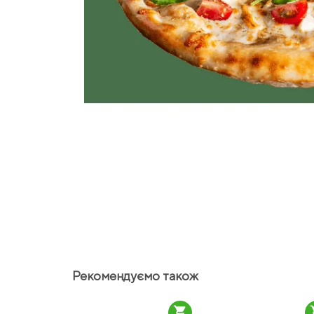
Рекомендуємо також
shopping_cart
sho