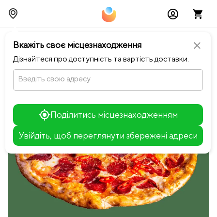
chevron_left
Повернутися до NEO ROOM
Вкажіть своє місцезнаходження
close
Дізнайтеся про доступність та вартість доставки.
Введіть свою адресу
Поділитись місцезнаходженням
Увійдіть, щоб переглянути збережені адреси
Leaflet
+
−