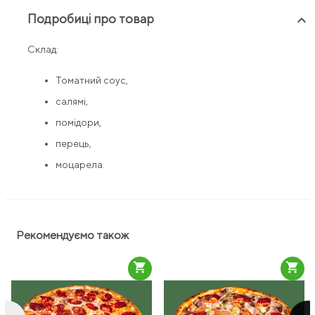
Подробиці про товар
keyboard_arrow_up
Склад:
Томатний соус,
салямі,
помідори,
перець,
моцарела.
Рекомендуємо також
shopping_cart
shopping_cart