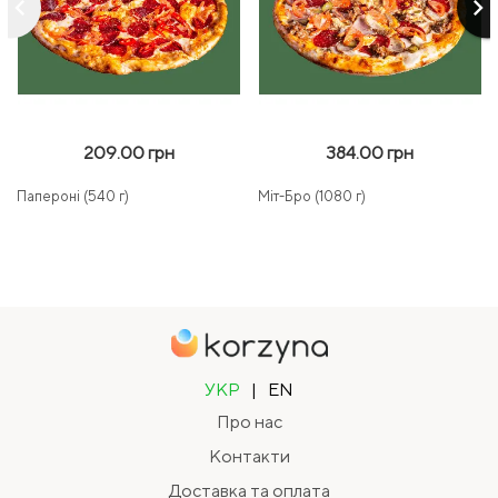
keyboard_arrow_left
keyboard_arrow_right
209.00 грн
384.00 грн
Папероні (540 г)
Міт-Бро (1080 г)
УКР
|
EN
Про нас
Контакти
Доставка та оплата