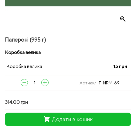
zoom_in
Папероні (995 г)
Коробка велика
Коробка велика
15
грн
remove
add
Артикул:
T-NRM-69
314.00 грн
shopping_cart
Додати в кошик