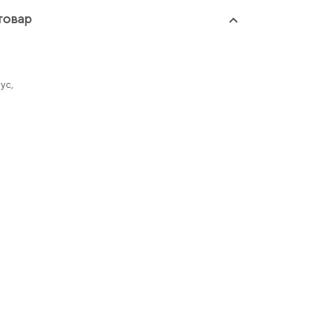
товар
keyboard_arrow_up
ус,