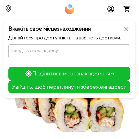
chevron_left
Повернутися до NEO ROOM
Вкажіть своє місцезнаходження
close
Дізнайтеся про доступність та вартість доставки.
Введіть свою адресу
Поділитись місцезнаходженням
Увійдіть, щоб переглянути збережені адреси
Leaflet
+
−