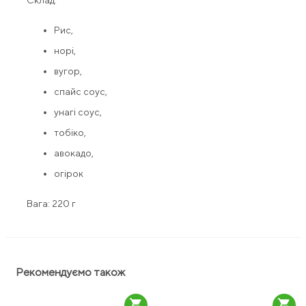
Склад:
Рис,
норі,
вугор,
спайс соус,
унагі соус,
тобіко,
авокадо,
огірок
Вага: 220 г
Рекомендуємо також
shopping_cart
shopping_cart