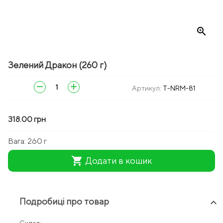
zoom_in
Зелений Дракон (260 г)
remove
add
Артикул:
T-NRM-81
318.00 грн
Вага:
260 г
shopping_cart
Додати в кошик
Подробиці про товар
keyboard_arrow_up