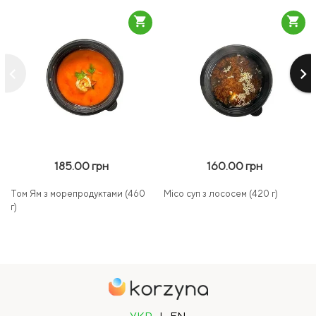
shopping_cart
shopping_cart
keyboard_arrow_left
keyboard_arrow_right
185.00 грн
160.00 грн
Том Ям з морепродуктами (460
Місо суп з лососем (420 г)
г)