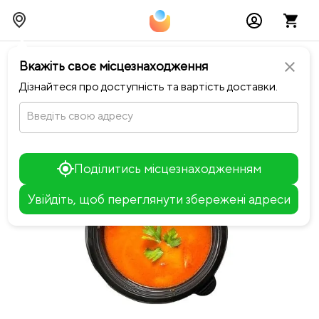
chevron_left
Повернутися до Notino Sushi-Pizza
Вкажіть своє місцезнаходження
close
Дізнайтеся про доступність та вартість доставки.
Введіть свою адресу
Поділитись місцезнаходженням
Увійдіть, щоб переглянути збережені адреси
Leaflet
+
−