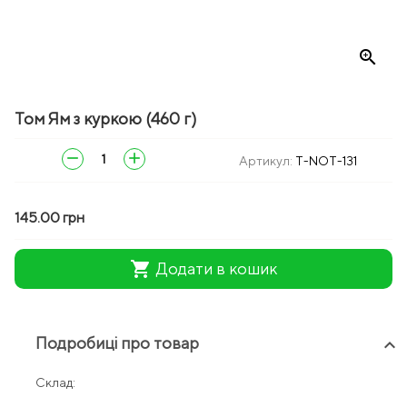
zoom_in
Том Ям з куркою (460 г)
remove
add
Артикул:
T-NOT-131
145.00 грн
shopping_cart
Додати в кошик
Подробиці про товар
keyboard_arrow_up
Склад: