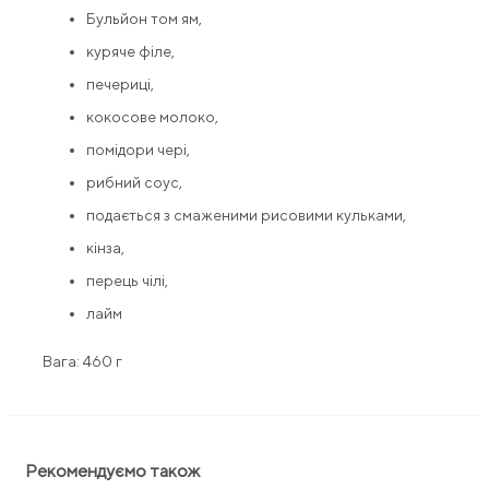
Бульйон том ям,
куряче філе,
печериці,
кокосове молоко,
помідори чері,
рибний соус,
подається з смаженими рисовими кульками,
кінза,
перець чілі,
лайм
Вага: 460 г
Рекомендуємо також