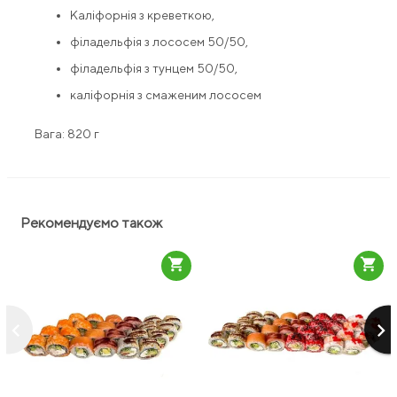
Каліфорнія з креветкою,
філадельфія з лососем 50/50,
філадельфія з тунцем 50/50,
каліфорнія з смаженим лососем
Вага: 820 г
Рекомендуємо також
shopping_cart
shopping_cart
keyboard_arrow_left
keyboard_arrow_right