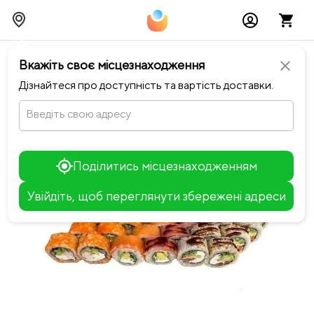
chevron_left
Повернутися до Notino Sushi-Pizza
Вкажіть своє місцезнаходження
close
Дізнайтеся про доступність та вартість доставки.
Введіть свою адресу
Поділитись місцезнаходженням
Увійдіть, щоб переглянути збережені адреси
Leaflet
+
−