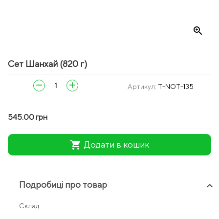
zoom_in
Сет Шанхай (820 г)
remove
add
Артикул:
T-NOT-135
545.00 грн
shopping_cart
Додати в кошик
Подробиці про товар
keyboard_arrow_up
Склад: