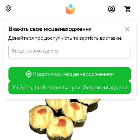
chevron_left
Повернутися до Notino Sushi-Pizza
Вкажіть своє місцезнаходження
close
Дізнайтеся про доступність та вартість доставки.
Введіть свою адресу
Поділитись місцезнаходженням
Увійдіть, щоб переглянути збережені адреси
Leaflet
+
−