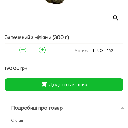
zoom_in
Запечений з мідіями (300 г)
remove
add
Артикул:
T-NOT-162
190.00 грн
shopping_cart
Додати в кошик
Подробиці про товар
keyboard_arrow_up
Склад: