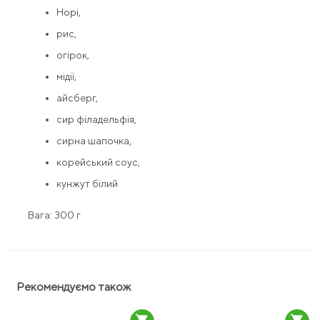
Норі,
рис,
огірок,
мідії,
айсберг,
сир філадельфія,
сирна шапочка,
корейський соус,
кунжут білий
Вага: 300 г
Рекомендуємо також
shopping_cart
shopping_cart