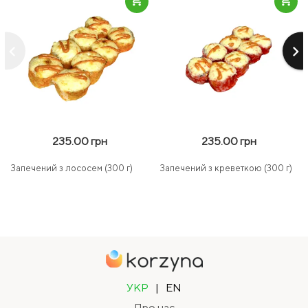
keyboard_arrow_left
keyboard_arrow_right
235.00 грн
235.00 грн
Запечений з лососем (300 г)
Запечений з креветкою (300 г)
УКР
|
EN
Про нас