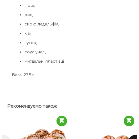
Норі,
рис,
сир філадельфія,
ківі,
вугор,
соус унагі,
мигдальні пластівці
Вага: 275 г
Рекомендуємо також
shopping_cart
shopping_cart