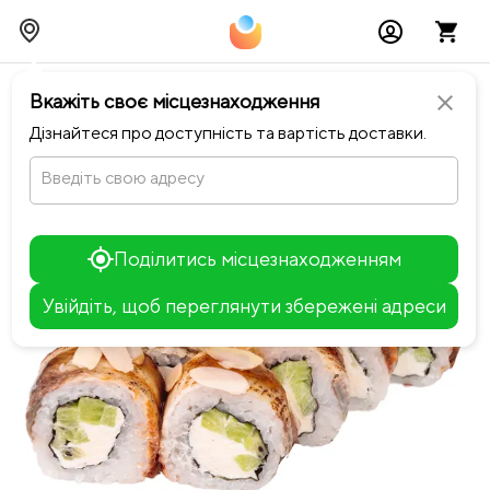
chevron_left
Повернутися до Notino Sushi-Pizza
Вкажіть своє місцезнаходження
close
Дізнайтеся про доступність та вартість доставки.
Введіть свою адресу
Поділитись місцезнаходженням
Увійдіть, щоб переглянути збережені адреси
Leaflet
+
−