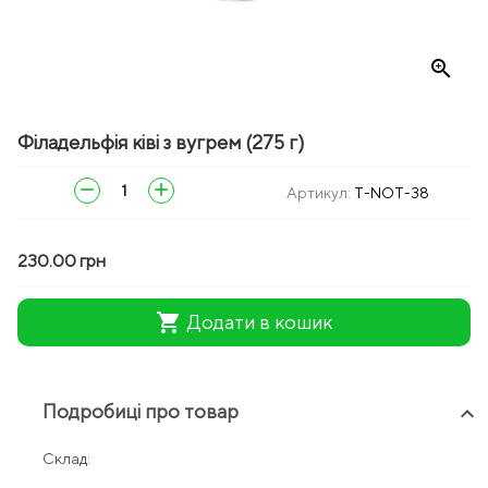
zoom_in
Філадельфія ківі з вугрем (275 г)
remove
add
Артикул:
T-NOT-38
230.00 грн
shopping_cart
Додати в кошик
Подробиці про товар
keyboard_arrow_up
Склад: