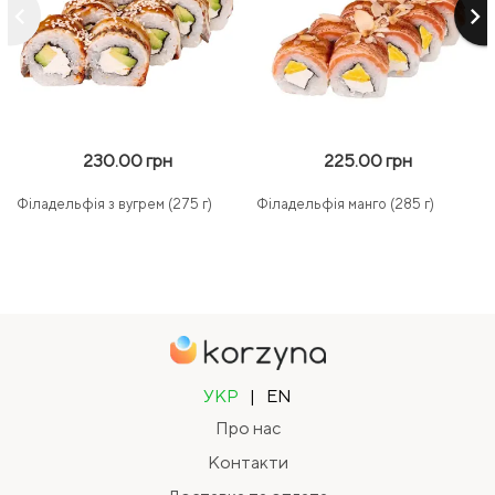
keyboard_arrow_left
keyboard_arrow_right
230.00 грн
225.00 грн
Філадельфія з вугрем (275 г)
Філадельфія манго (285 г)
УКР
|
EN
Про нас
Контакти