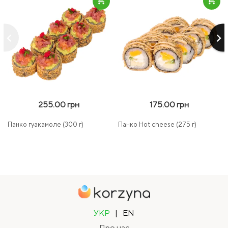
keyboard_arrow_left
keyboard_arrow_right
255.00 грн
175.00 грн
Панко гуакамоле (300 г)
Панко Hot cheese (275 г)
УКР
|
EN
Про нас