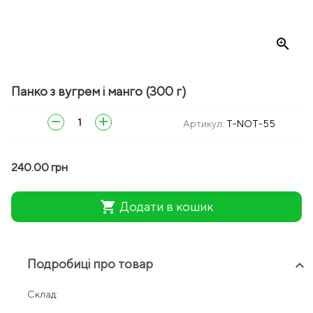
zoom_in
Панко з вугрем і манго (300 г)
remove
add
Артикул:
T-NOT-55
240.00 грн
shopping_cart
Додати в кошик
Подробиці про товар
keyboard_arrow_up
Склад: