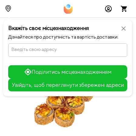
chevron_left
Повернутися до Notino Sushi-Pizza
Вкажіть своє місцезнаходження
close
Дізнайтеся про доступність та вартість доставки.
Введіть свою адресу
Поділитись місцезнаходженням
Увійдіть, щоб переглянути збережені адреси
Leaflet
+
−