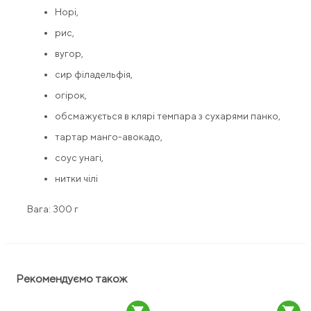
Норі,
рис,
вугор,
сир філадельфія,
огірок,
обсмажується в клярі темпара з сухарями панко,
тартар манго-авокадо,
соус унагі,
нитки чілі
Вага: 300 г
Рекомендуємо також
shopping_cart
shopping_cart