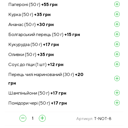
Папероні (50 г)
+55
грн
add
Курка (50 г)
+35
грн
add
Ананас (50 г)
+30
грн
add
Болгарський перець (50 г)
+15
грн
add
Кукурудза (50 г)
+17
грн
add
Оливки (50 г)
+35
грн
add
Соус до піци (1 шт)
+12
грн
add
Перець чилі маринований (30 г)
+20
add
грн
Шампіньйони (50 г)
+17
грн
add
Помідори чері (50 г)
+17
грн
add
remove
add
Артикул:
T-NOT-8