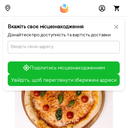
chevron_left
Повернутися до Notino Sushi-Pizza
Вкажіть своє місцезнаходження
close
Дізнайтеся про доступність та вартість доставки.
Введіть свою адресу
Поділитись місцезнаходженням
Увійдіть, щоб переглянути збережені адреси
Leaflet
+
−