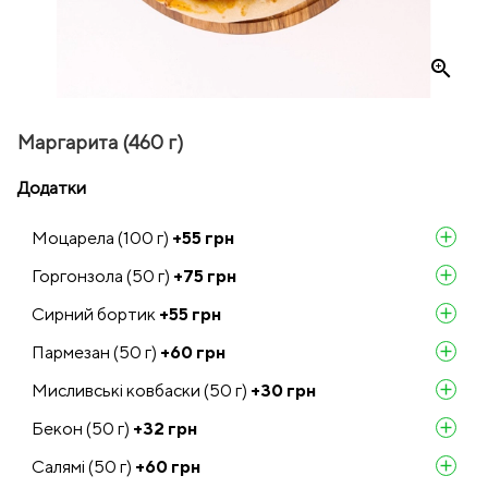
zoom_in
Маргарита (460 г)
Додатки
Моцарела (100 г)
+55
грн
add
Горгонзола (50 г)
+75
грн
add
Сирний бортик
+55
грн
add
Пармезан (50 г)
+60
грн
add
Мисливські ковбаски (50 г)
+30
грн
add
Бекон (50 г)
+32
грн
add
Салямі (50 г)
+60
грн
add