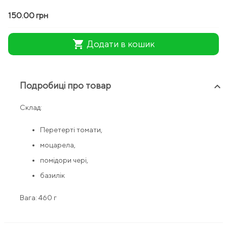
150.00 грн
shopping_cart
Додати в кошик
Подробиці про товар
keyboard_arrow_up
Склад:
Перетерті томати,
моцарела,
помідори чері,
базилік
Вага: 460 г