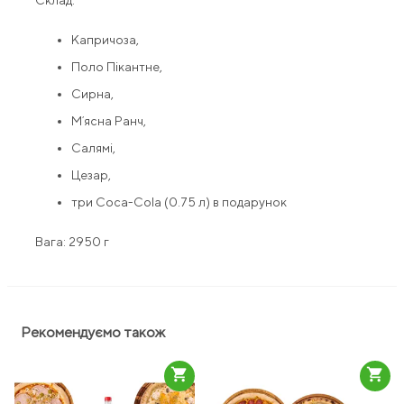
Склад:
Капричоза,
Поло Пікантне,
Сирна,
Мʼясна Ранч,
Салямі,
Цезар,
три Coca-Cola (0.75 л) в подарунок
Вага: 2950 г
Рекомендуємо також
shopping_cart
shopping_cart