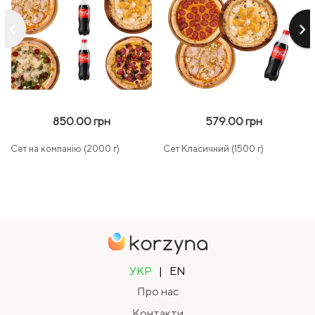
keyboard_arrow_left
keyboard_arrow_right
850.00 грн
579.00 грн
Сет на компанію (2000 г)
Сет Класичний (1500 г)
УКР
|
EN
Про нас
Контакти