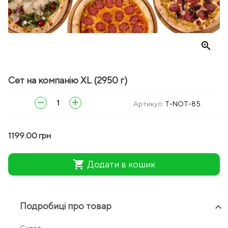
zoom_in
Сет на компанію XL (2950 г)
remove
add
Артикул:
T-NOT-85
1199.00 грн
shopping_cart
Додати в кошик
Подробиці про товар
keyboard_arrow_up