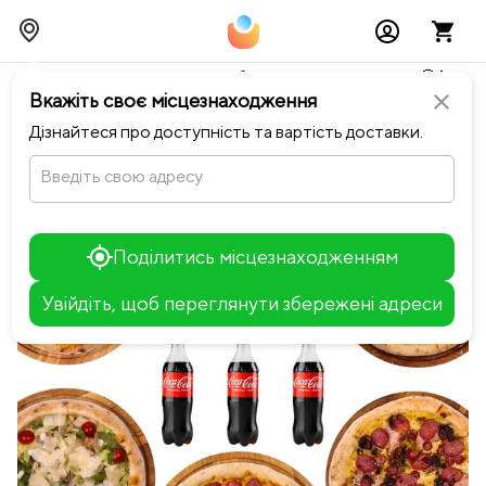
Тимчасово можливі перебої із онлайн оплатами🥺🔧
Вкажіть своє місцезнаходження
close
chevron_left
Повернутися до Notino Sushi-Pizza
Дізнайтеся про доступність та вартість доставки.
Введіть свою адресу
Поділитись місцезнаходженням
Увійдіть, щоб переглянути збережені адреси
Leaflet
+
−