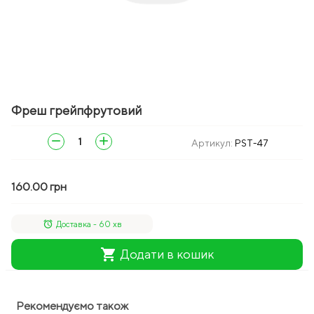
Фреш грейпфрутовий
remove
add
Артикул:
PST-47
160.00 грн
alarm
Доставка - 60 хв
shopping_cart
Додати в кошик
Рекомендуємо також