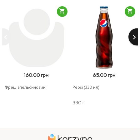
shopping_cart
shopping_cart
keyboard_arrow_left
keyboard_arrow_right
160.00 грн
65.00 грн
Фреш апельсиновий
Pepsi (330 мл)
330 г