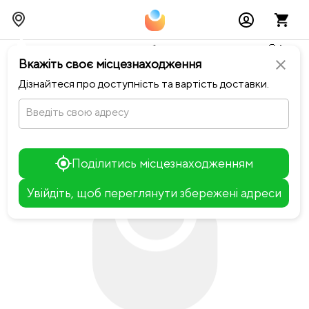
Тимчасово можливі перебої із онлайн оплатами🥺🔧
Вкажіть своє місцезнаходження
close
chevron_left
Повернутися до Pasta Fresca
Дізнайтеся про доступність та вартість доставки.
Введіть свою адресу
Поділитись місцезнаходженням
Увійдіть, щоб переглянути збережені адреси
Leaflet
+
−