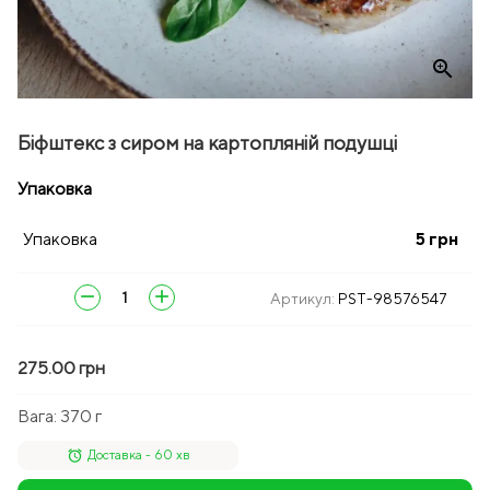
zoom_in
Біфштекс з сиром на картопляній подушці
Упаковка
Упаковка
5
грн
remove
add
Артикул:
PST-98576547
275.00 грн
Вага:
370 г
alarm
Доставка - 60 хв