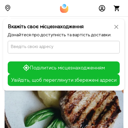
chevron_left
Повернутися до Pasta Fresca
Вкажіть своє місцезнаходження
close
Дізнайтеся про доступність та вартість доставки.
Введіть свою адресу
Поділитись місцезнаходженням
Увійдіть, щоб переглянути збережені адреси
Leaflet
+
−