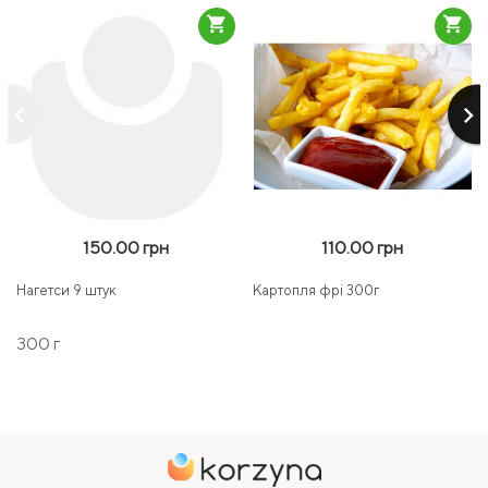
shopping_cart
shopping_cart
keyboard_arrow_left
keyboard_arrow_right
150.00 грн
110.00 грн
Нагетси 9 штук
Картопля фрі 300г
300 г