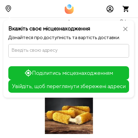
Тимчасово можливі перебої із онлайн оплатами🥺🔧
Вкажіть своє місцезнаходження
close
chevron_left
Повернутися до PE’PPERS HOUSE
Дізнайтеся про доступність та вартість доставки.
Введіть свою адресу
Поділитись місцезнаходженням
Увійдіть, щоб переглянути збережені адреси
Leaflet
+
−