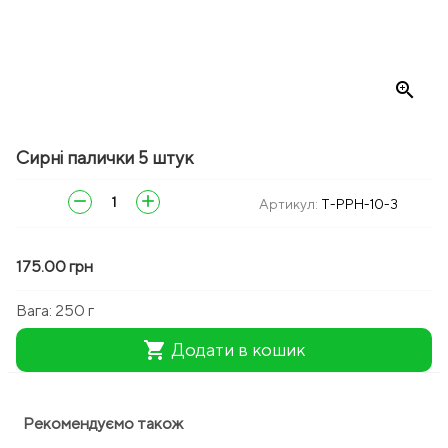
zoom_in
Сирні палички 5 штук
remove
add
Артикул:
T-PPH-10-3
175.00 грн
Вага:
250 г
shopping_cart
Додати в кошик
Рекомендуємо також