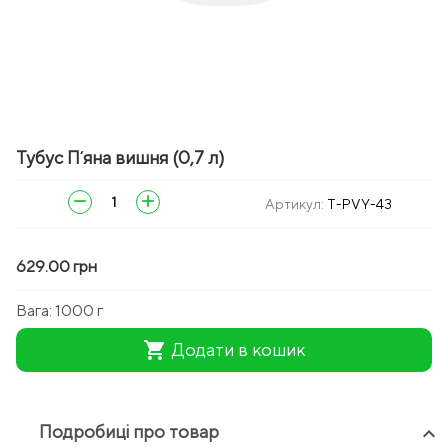
Тубус Пʼяна вишня (0,7 л)
remove
add
Артикул:
T-PVY-43
629.00 грн
Вага:
1000 г
shopping_cart
Додати в кошик
Подробиці про товар
keyboard_arrow_up