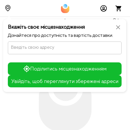
Тимчасово можливі перебої із онлайн оплатами🥺🔧
Вкажіть своє місцезнаходження
close
chevron_left
Повернутися до П'яна вишня
Дізнайтеся про доступність та вартість доставки.
Введіть свою адресу
Поділитись місцезнаходженням
Увійдіть, щоб переглянути збережені адреси
Leaflet
+
−