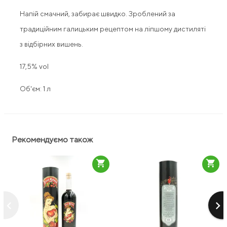
Напій смачний, забирає швидко. Зроблений за
традиційним галицьким рецептом на ліпшому дистиляті
з відбірних вишень.
17,5% vol
Об'єм: 1 л
Рекомендуємо також
shopping_cart
shopping_cart
keyboard_arrow_left
keyboard_arrow_right