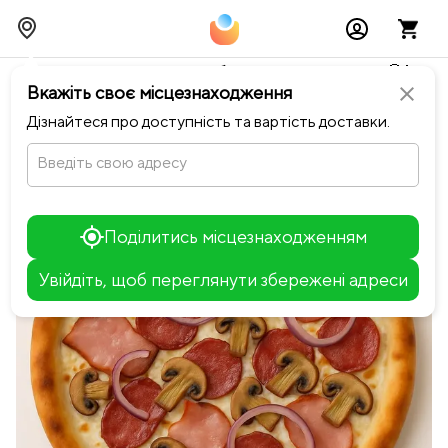
Тимчасово можливі перебої із онлайн оплатами🥺🔧
Вкажіть своє місцезнаходження
close
chevron_left
Повернутися до Pizza Go
Дізнайтеся про доступність та вартість доставки.
Введіть свою адресу
Поділитись місцезнаходженням
Увійдіть, щоб переглянути збережені адреси
Leaflet
+
−