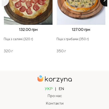
132.00 грн
127.00 грн
Піца з салямі (320 г)
Піца з грибами (350 г)
320 г
350 г
УКР
|
EN
Про нас
Контакти