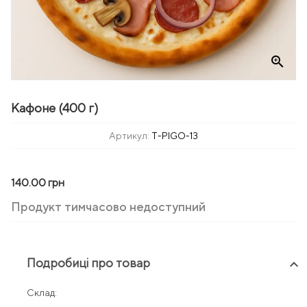
zoom_in
Кафоне (400 г)
Артикул:
T-PIGO-13
140.00 грн
Продукт тимчасово недоступний
Подробиці про товар
keyboard_arrow_up
Склад: