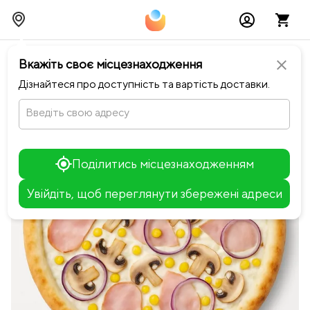
chevron_left
Повернутися до Pizza Go
Вкажіть своє місцезнаходження
close
Дізнайтеся про доступність та вартість доставки.
Введіть свою адресу
Поділитись місцезнаходженням
Увійдіть, щоб переглянути збережені адреси
Leaflet
+
−