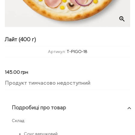
zoom_in
Лайт (400 г)
Артикул:
T-PIGO-18
145.00 грн
Продукт тимчасово недоступний
Подробиці про товар
keyboard_arrow_up
Склад:
Соус вершковий,