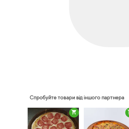
Спробуйте товари від іншого партнера
shopping_cart
sho