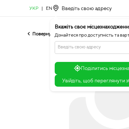
УКР
|
EN
Вкажіть своє місцезнаходженн
chevron_left
Повернутися до Pizza Go
Дізнайтеся про доступність та варт
Введіть свою адресу
Поділитись місцез
Увійдіть, щоб переглянути 
+
−