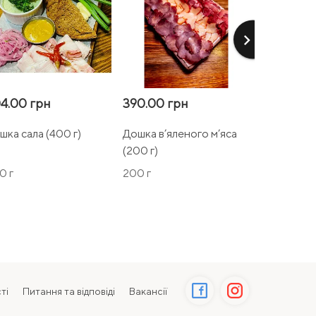
keyboard_arrow_right
4.00 грн
390.00 грн
390.00 г
шка сала (400 г)
Дошка в’яленого м’яса
Бургер "M
(200 г)
(390/100/5
0 г
200 г
540 г
ті
Питання та відповіді
Вакансії