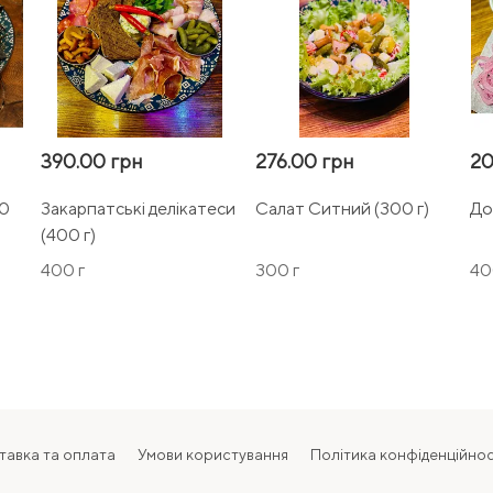
390.00 грн
276.00 грн
20
50
Закарпатські делікатеси
Салат Ситний (300 г)
До
(400 г)
400 г
300 г
40
тавка та оплата
Умови користування
Політика конфіденційнос