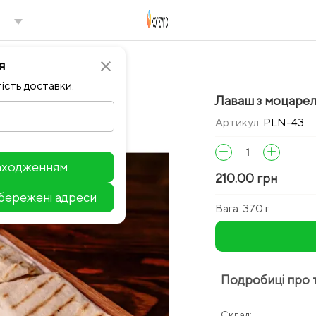
я
close
ість доставки.
Лаваш з моцарел
Артикул:
PLN-43
remove
add
находженням
210.00 грн
збережені адреси
Leaflet
Вага:
370 г
Подробиці про 
Склад: