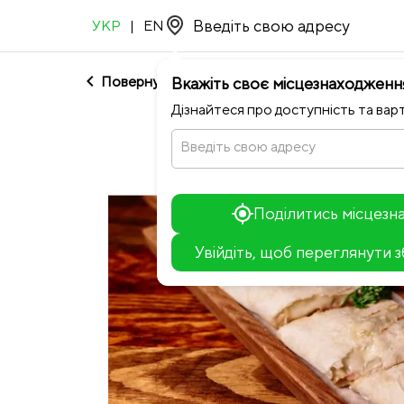
УКР
|
EN
chevron_left
Повернутися до Полонія
Вкажіть своє місцезнаходженн
Дізнайтеся про доступність та варт
Введіть свою адресу
Поділитись місцез
Увійдіть, щоб переглянути 
+
−