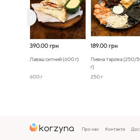
keyboard_arrow_left
390.00 грн
189.00 грн
Лаваш ситний (600 г)
Пивна тарілка (250/
г)
600 г
250 г
Про нас
Контакти
Дос