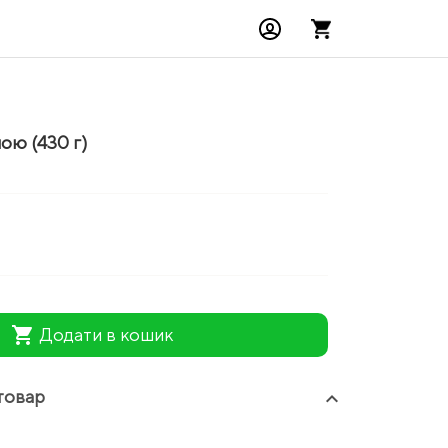
ою (430 г)
shopping_cart
Додати в кошик
товар
keyboard_arrow_up