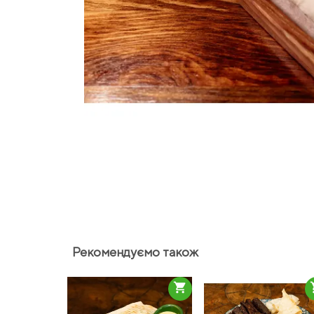
Рекомендуємо також
shopping_cart
sho