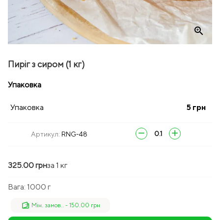
zoom_in
Пиріг з сиром (1 кг)
Упаковка
Упаковка
5
грн
remove
add
Артикул:
RNG-48
325.00 грн
за 1 кг
Вага:
1000 г
Мін. замов.. - 150.00 грн