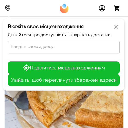
chevron_left
Повернутися до Ringo
Вкажіть своє місцезнаходження
close
Дізнайтеся про доступність та вартість доставки.
Введіть свою адресу
Поділитись місцезнаходженням
Увійдіть, щоб переглянути збережені адреси
Leaflet
+
−