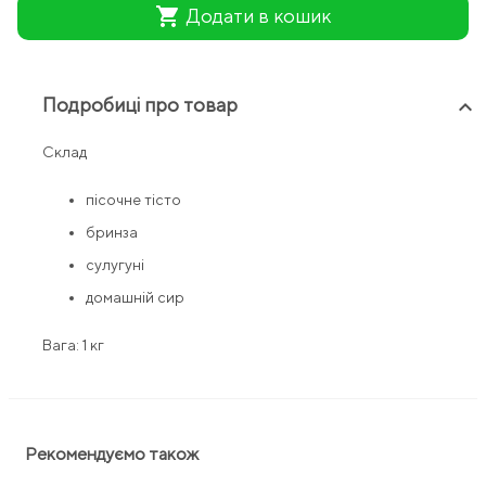
shopping_cart
Додати в кошик
Подробиці про товар
keyboard_arrow_up
Склад
пісочне тісто
бринза
сулугуні
домашній сир
Вага: 1 кг
Рекомендуємо також