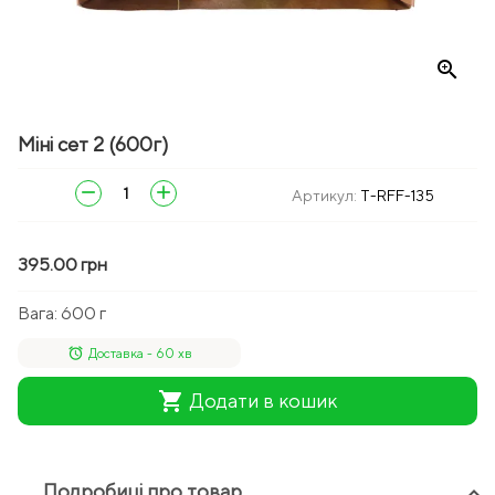
zoom_in
Міні сет 2 (600г)
remove
add
Артикул:
T-RFF-135
395.00 грн
Вага:
600 г
alarm
Доставка - 60 хв
shopping_cart
Додати в кошик
Подробиці про товар
keyboard_arrow_up