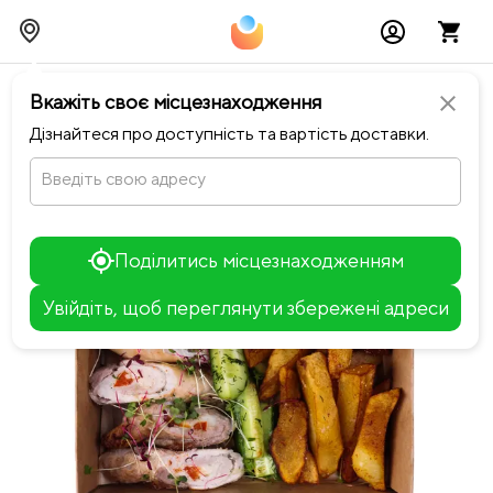
chevron_left
Повернутися до Rola food factory
Вкажіть своє місцезнаходження
close
Дізнайтеся про доступність та вартість доставки.
Введіть свою адресу
Поділитись місцезнаходженням
Увійдіть, щоб переглянути збережені адреси
Leaflet
+
−