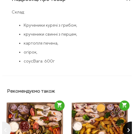
Склад:
Крученики курячі з грибом,
крученики свинні з перцем,
картопля печена,
огірок,
соус
Вага: 600г
Рекомендуємо також
shopping_cart
shopping_cart
keyboard_arrow_left
keyboard_arrow_right