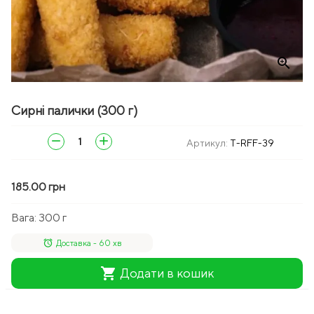
zoom_in
Сирні палички (300 г)
remove
add
Артикул:
T-RFF-39
185.00 грн
Вага:
300 г
alarm
Доставка - 60 хв
shopping_cart
Додати в кошик