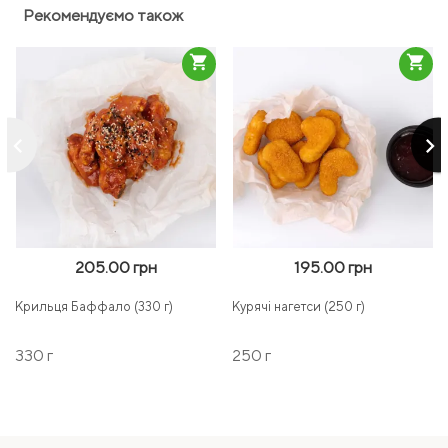
Рекомендуємо також
shopping_cart
shopping_cart
keyboard_arrow_left
keyboard_arrow_right
205.00 грн
195.00 грн
Крильця Баффало (330 г)
Курячі нагетси (250 г)
330 г
250 г