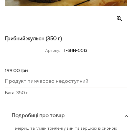
zoom_in
Грибний жульєн (350 г)
Артикул:
T-SHN-0013
199.00 грн
Продукт тимчасово недоступний
Вага:
350 г
Подробиці про товар
keyboard_arrow_up
Печериці та гливи томлені у вині та вершках із сирною