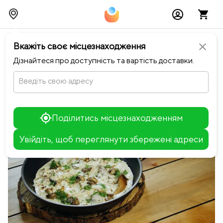
chevron_left
Повернутися до Шинок
Вкажіть своє місцезнаходження
close
Дізнайтеся про доступність та вартість доставки.
Введіть свою адресу
Поділитись місцезнаходженням
Увійдіть, щоб переглянути збережені адреси
Leaflet
+
−