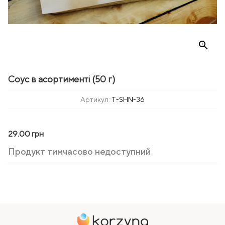
zoom_in
Соус в асортименті (50 г)
Артикул:
T-SHN-36
29.00 грн
Продукт тимчасово недоступний