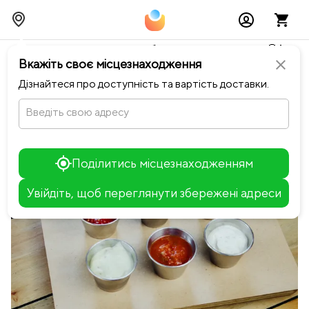
Тимчасово можливі перебої із онлайн оплатами🥺🔧
Вкажіть своє місцезнаходження
close
chevron_left
Повернутися до Шинок
Дізнайтеся про доступність та вартість доставки.
Введіть свою адресу
Поділитись місцезнаходженням
Увійдіть, щоб переглянути збережені адреси
Leaflet
+
−