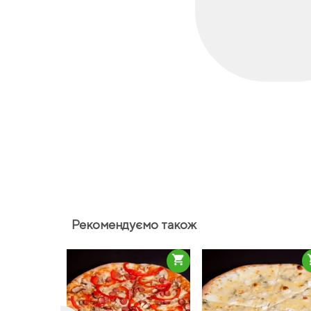
Рекомендуємо також
shopping_cart
sho