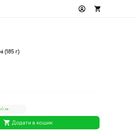
 (185 г)
60 хв
shopping_cart
Додати в кошик