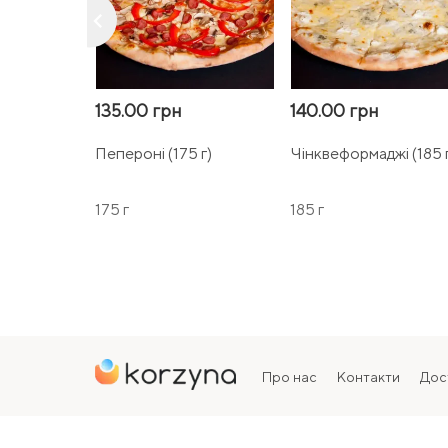
keyboard_arrow_left
135.00 грн
140.00 грн
Пепероні (175 г)
Чінквеформаджі (185 
175 г
185 г
Про нас
Контакти
Дос