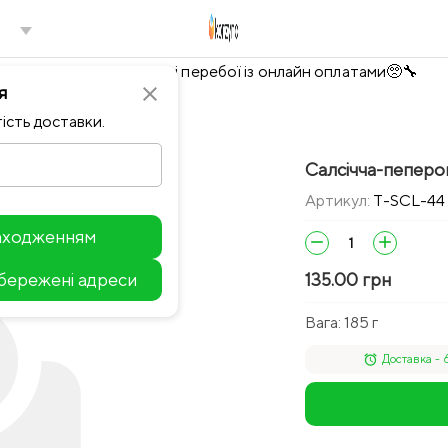
Тимчасово можливі перебої із онлайн оплатами🥺🔧
я
close
ість доставки.
Салсічча-пепероні
Артикул:
T-SCL-44
находженням
remove
add
збережені адреси
135.00 грн
Leaflet
Вага:
185 г
alarm
Доставка - 