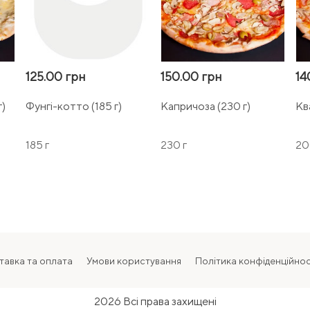
125.00 грн
150.00 грн
14
г)
Фунгі-котто (185 г)
Капричоза (230 г)
Кв
185 г
230 г
20
тавка та оплата
Умови користування
Політика конфіденційнос
2026 Всі права захищені