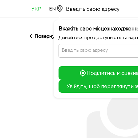
УКР
|
EN
Вкажіть своє місцезнаходженн
chevron_left
Повернутися до Сицилія
Дізнайтеся про доступність та варт
Введіть свою адресу
Поділитись місцез
Увійдіть, щоб переглянути 
+
−