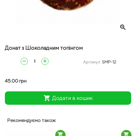
zoom_in
Донат з Шоколадним топінгом
remove
add
Артикул:
SMP-12
45.00 грн
shopping_cart
Додати в кошик
Рекомендуємо також
shopping_cart
shopping_cart