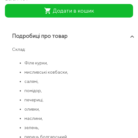
shopping_cart
Додати в кошик
Подробиці про товар
keyboard_arrow_up
Склад:
Філе курки,
мисливські ковбаски,
салямі,
помідор,
печериці,
оливки,
маслини,
зелень,
перець болгарський,