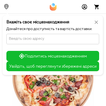
chevron_left
Повернутися до Сімейна піца
Вкажіть своє місцезнаходження
close
Дізнайтеся про доступність та вартість доставки.
Введіть свою адресу
Поділитись місцезнаходженням
Увійдіть, щоб переглянути збережені адреси
Leaflet
+
−