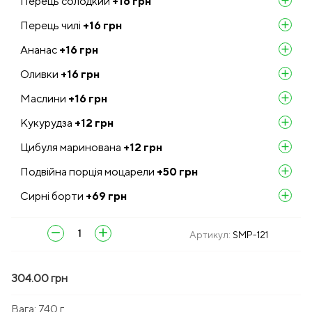
Перець солодкий
+16
грн
add
Перець чилі
+16
грн
add
Ананас
+16
грн
add
Оливки
+16
грн
add
Маслини
+16
грн
add
Кукурудза
+12
грн
add
Цибуля маринована
+12
грн
add
Подвійна порція моцарели
+50
грн
add
Сирні борти
+69
грн
add
remove
add
Артикул:
SMP-121
304.00 грн
Вага:
740 г