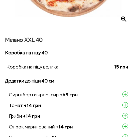
zoom_in
Мілано XXL 40
Коробка на піцу 40
Коробка на піцу велика
15
грн
Додатки до піци 40 см
Сирні борти крем-сир
+69
грн
add
Томат
+14
грн
add
Гриби
+14
грн
add
Огірок маринований
+14
грн
add