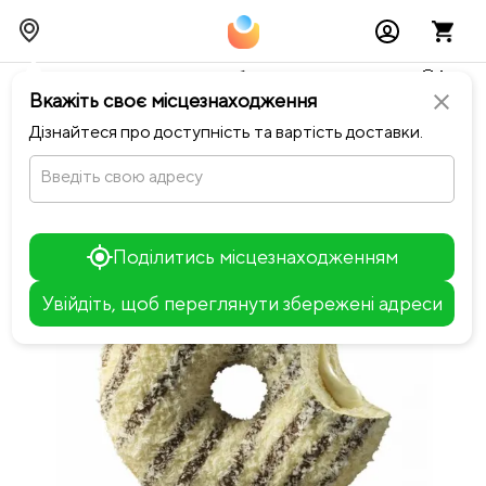
Тимчасово можливі перебої із онлайн оплатами🥺🔧
Вкажіть своє місцезнаходження
close
chevron_left
Повернутися до Сімейна піца
Дізнайтеся про доступність та вартість доставки.
Введіть свою адресу
Поділитись місцезнаходженням
Увійдіть, щоб переглянути збережені адреси
Leaflet
+
−