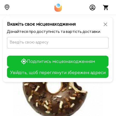
chevron_left
Повернутися до Сімейна піца
Вкажіть своє місцезнаходження
close
Дізнайтеся про доступність та вартість доставки.
Введіть свою адресу
Поділитись місцезнаходженням
Увійдіть, щоб переглянути збережені адреси
Leaflet
+
−