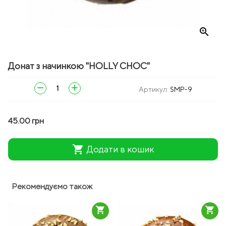
zoom_in
Донат з начинкою "HOLLY CHOC"
remove
add
Артикул:
SMP-9
45.00 грн
shopping_cart
Додати в кошик
Рекомендуємо також
shopping_cart
shopping_cart