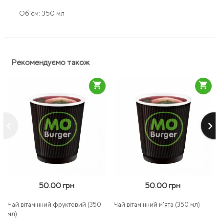
Об’єм: 350 мл
Рекомендуємо також
shopping_cart
shopping_cart
keyboard_arrow_left
keyboard_arrow_right
50.00 грн
50.00 грн
Чай вітамінний фруктовий (350
Чай вітамінний м'ята (350 мл)
мл)