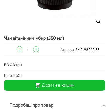
zoom_in
Чай вітамінний імбир (350 мл)
remove
add
Артикул:
SMP-98545133
50.00 грн
Вага:
350 г
shopping_cart
Додати в кошик
Подробиці про товар
keyboard_arrow_up