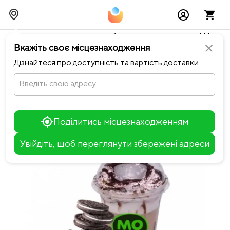
Тимчасово можливі перебої із онлайн оплатами🥺🔧
Вкажіть своє місцезнаходження
close
chevron_left
Повернутися до Сімейна піца
Дізнайтеся про доступність та вартість доставки.
Введіть свою адресу
Поділитись місцезнаходженням
Увійдіть, щоб переглянути збережені адреси
Leaflet
+
−