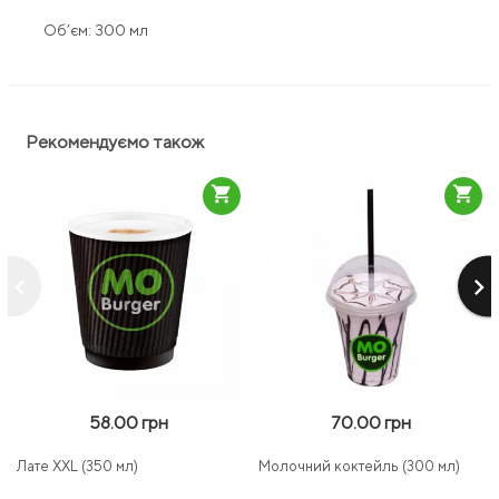
Об’єм: 300 мл
Рекомендуємо також
shopping_cart
shopping_cart
keyboard_arrow_left
keyboard_arrow_right
58.00 грн
70.00 грн
Лате XXL (350 мл)
Молочний коктейль (300 мл)