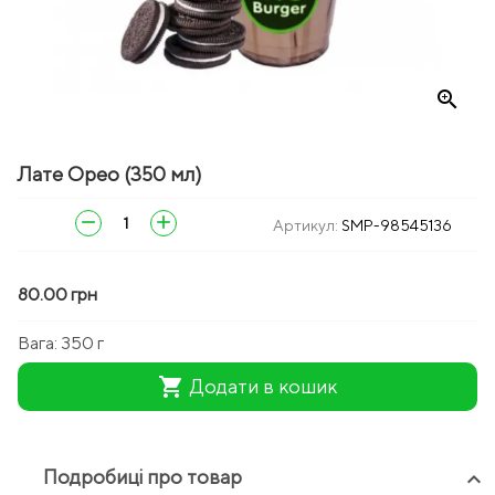
zoom_in
Лате Орео (350 мл)
remove
add
Артикул:
SMP-98545136
80.00 грн
Вага:
350 г
shopping_cart
Додати в кошик
Подробиці про товар
keyboard_arrow_up