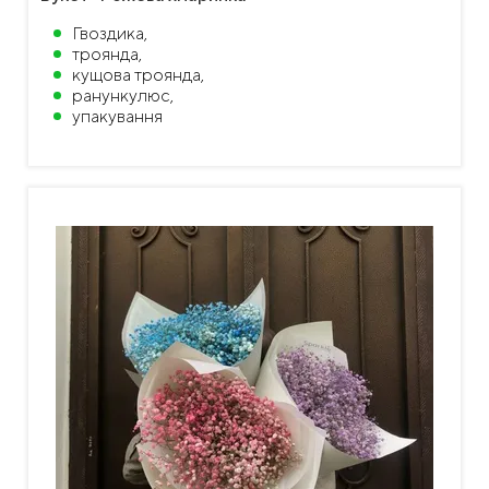
Гвоздика,
троянда,
кущова троянда,
ранункулюс,
упакування