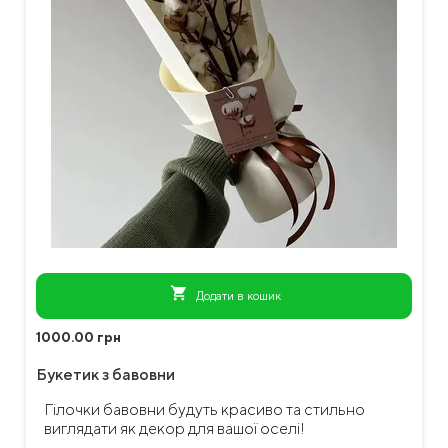
shopping_cart
Додати в кошик
1000.00 грн
Букетик з бавовни
Гілочки бавовни будуть красиво та стильно
виглядати як декор для вашої оселі!