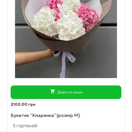
shopping_cart
Додати в кошик
2100.00 грн
Букетик "Хмаринка" (розмір М)
5 гортензій