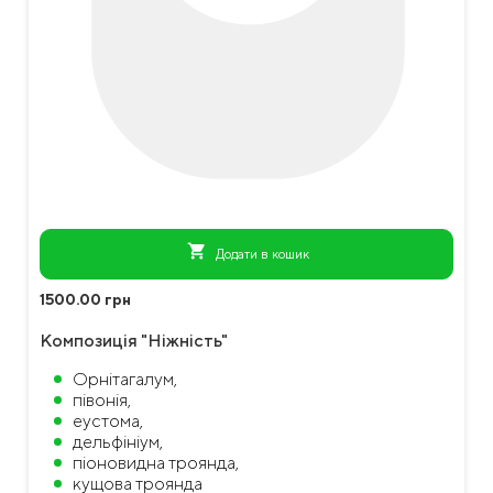
shopping_cart
Додати в кошик
1500.00 грн
Композиція "Ніжність"
Орнітагалум,
півонія,
еустома,
дельфініум,
піоновидна троянда,
кущова троянда