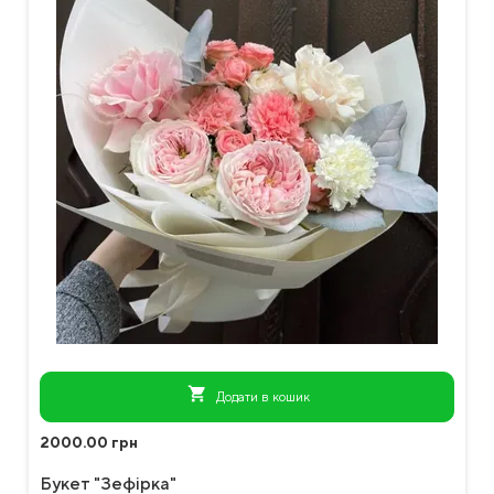
shopping_cart
Додати в кошик
2000.00 грн
Букет "Зефірка"