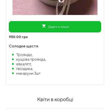
shopping_cart
Додати в кошик
950.00 грн
Солодке щастя
Троянди,
кущова троянда,
евкаліпт,
гвоздика,
макаруни 3шт
Квіти в коробці