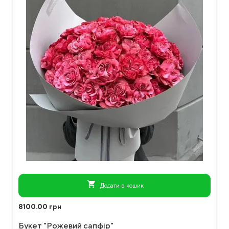
shopping_cart
Додати в кошик
8100.00 грн
Букет "Рожевий сапфір"