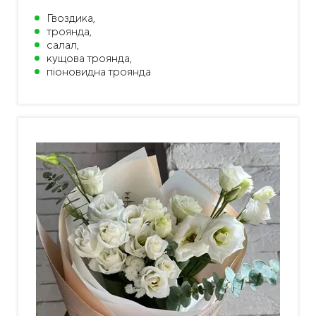
Гвоздика,
троянда,
салал,
кущова троянда,
піоновидна троянда