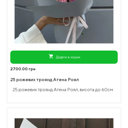
shopping_cart
Додати в кошик
2700.00 грн
25 рожевих троянд Атена Роял
25 рожевих троянд Атена Роял, висота до 60см.