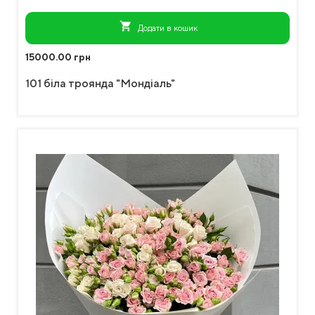
shopping_cart
Додати в кошик
15000.00 грн
101 біла троянда "Мондіаль"