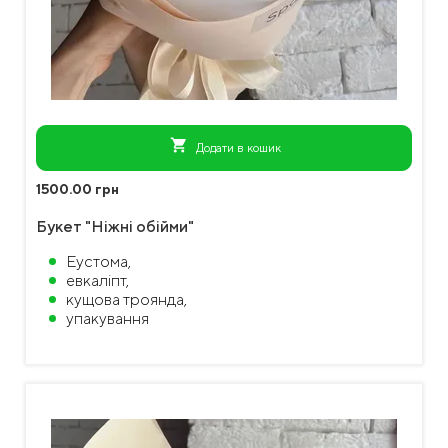
shopping_cart
Додати в кошик
1500.00 грн
Букет "Ніжні обійми"
Еустома,
евкаліпт,
кущова троянда,
упакування