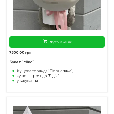
shopping_cart
Додати в кошик
7500.00 грн
Букет "Мікс"
Кущова троянда "Порцеляна",
кущова троянда "Лідія",
упакування