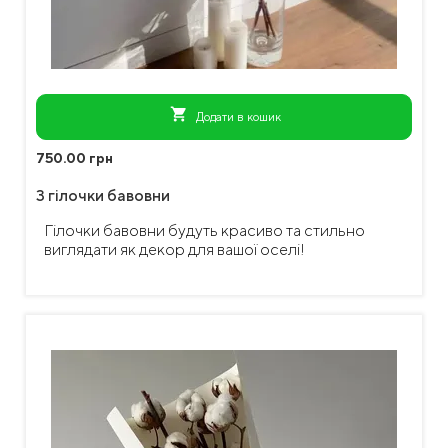
shopping_cart
Додати в кошик
750.00 грн
3 гілочки бавовни
Гілочки бавовни будуть красиво та стильно
виглядати як декор для вашої оселі!