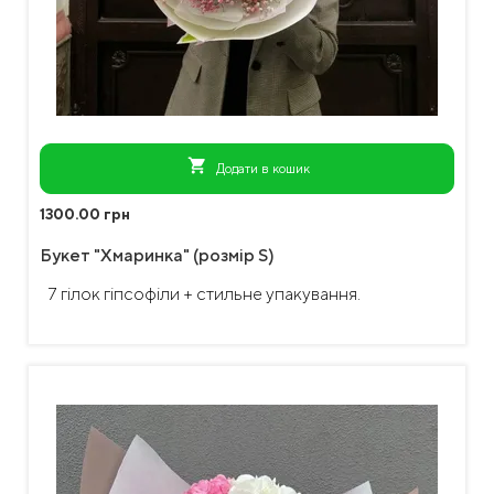
shopping_cart
Додати в кошик
1300.00 грн
Букет "Хмаринка" (розмір S)
7 гілок гіпсофіли + стильне упакування.