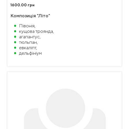
1600.00 грн
Композиція "Літо"
Півонія,
кущова троянда,
агапантус,
тюльпан,
евкаліпт,
дельфініум