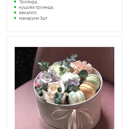
Троянда,
кущова троянда,
евкаліпт,
макаруни 3шт