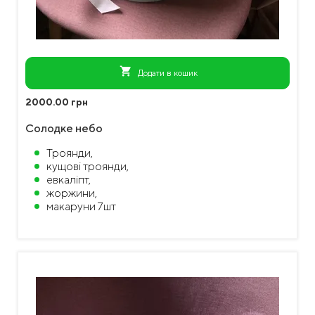
shopping_cart
Додати в кошик
2000.00 грн
Солодке небо
Троянди,
кущові троянди,
евкаліпт,
жоржини,
макаруни 7шт