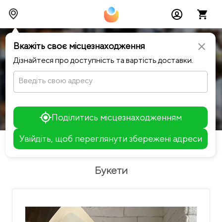
Вкажіть своє місцезнаходження
close
Дізнайтеся про доступність та вартість доставки.
Sparkle
Вартість доставки
Введіть свою адресу
search
Поділитись місцезнаходженням
Букети
Квіти та макаруни
Квіти в ко
Увійдіть, щоб переглянути збережені адреси
chevron_left
Повернутися до каталогу
Leaflet
+
Букети
−