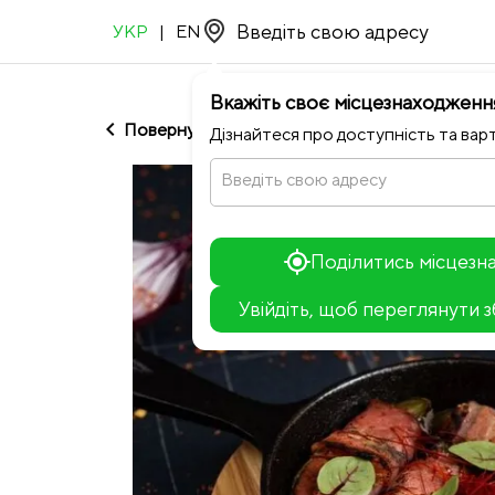
УКР
|
EN
Вкажіть своє місцезнаходженн
chevron_left
Повернутися до Stella Restaurant
Дізнайтеся про доступність та варт
Введіть свою адресу
Поділитись місцез
Увійдіть, щоб переглянути 
+
−