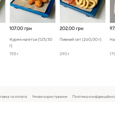
107.00 грн
202.00 грн
97
Курячі нагетси (125/30
Пивний сет (260/30 г)
На
г)
155 г
290 г
170
тавка та оплата
Умови користування
Політика конфіденційнос
2026 Всі права захищені