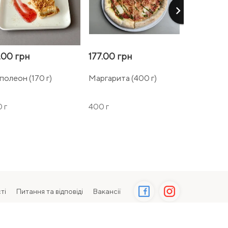
keyboard_arrow_right
.00 грн
177.00 грн
177.00 гр
полеон (170 г)
Маргарита (400 г)
Салямі (45
 г
400 г
450 г
ті
Питання та відповіді
Вакансії