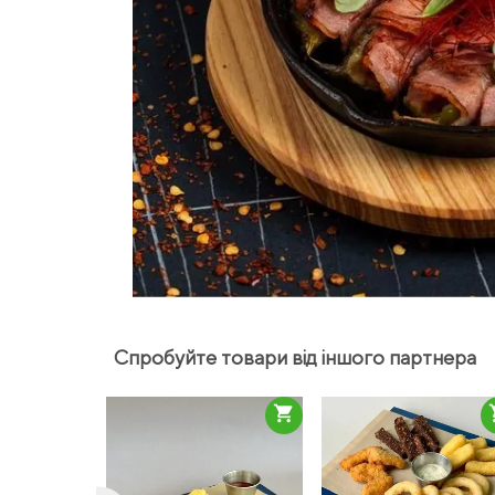
Спробуйте товари від іншого партнера
shopping_cart
sho