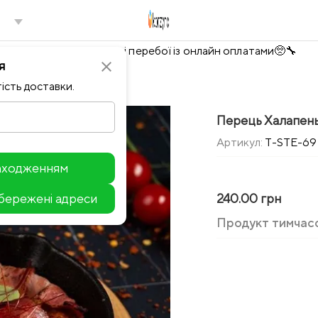
Тимчасово можливі перебої із онлайн оплатами🥺🔧
я
close
ість доставки.
Перець Халапеньй
Артикул:
T-STE-69
находженням
збережені адреси
240.00 грн
Leaflet
Продукт тимчас