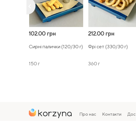
keyboard_arrow_left
102.00 грн
212.00 грн
Сирні палички (120/30 г)
Фрі сет (330/30 г)
150 г
360 г
Про нас
Контакти
Дос