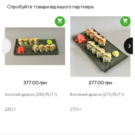
Спробуйте товари від іншого партнера
shopping_cart
shopping_cart
keyboard_arrow_left
keyboard_arrow_right
377.00 грн
277.00 грн
Золотий дракон (280/15/7 г)
Вогняний дракон (270/15/7 г)
280 г
270 г