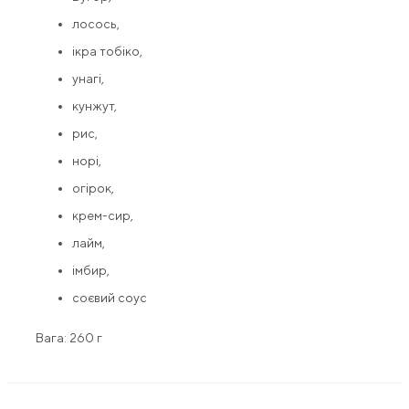
лосось,
ікра тобіко,
унагі,
кунжут,
рис,
норі,
огірок,
крем-сир,
лайм,
імбир,
соєвий соус
Вага: 260 г