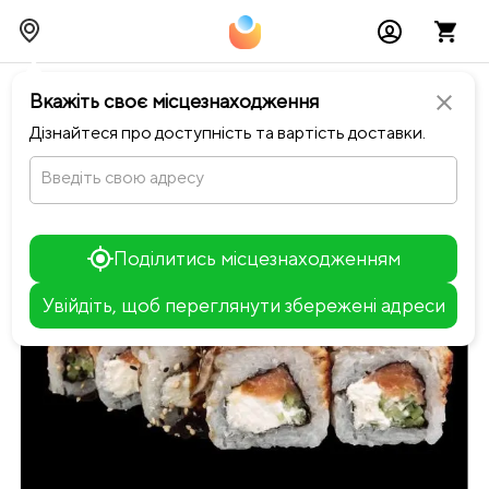
chevron_left
Повернутися до Sushicoin
Вкажіть своє місцезнаходження
close
Дізнайтеся про доступність та вартість доставки.
Введіть свою адресу
Поділитись місцезнаходженням
Увійдіть, щоб переглянути збережені адреси
Leaflet
+
−