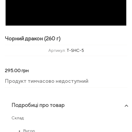
zoom_in
Чорний дракон (260 г)
Артикул:
T-SHC-5
295.00 грн
Продукт тимчасово недоступний
Подробиці про товар
keyboard_arrow_up
Склад:
Вугор,