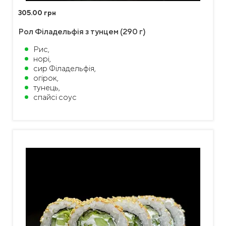
305.00 грн
Рол Філадельфія з тунцем (290 г)
Рис,
норі,
сир Філадельфія,
огірок,
тунець,
спайсі соус