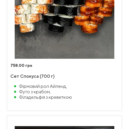
758.00 грн
Сет Спокуса (700 г)
Фірмовий рол Айленд,
Футо з крабом,
Філадельфія з креветкою