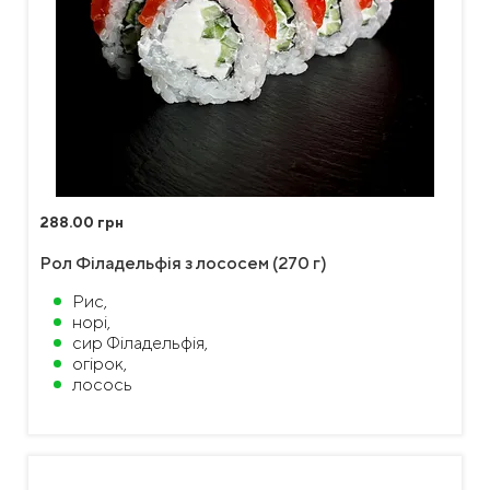
288.00 грн
Рол Філадельфія з лососем (270 г)
Рис,
норі,
сир Філадельфія,
огірок,
лосось