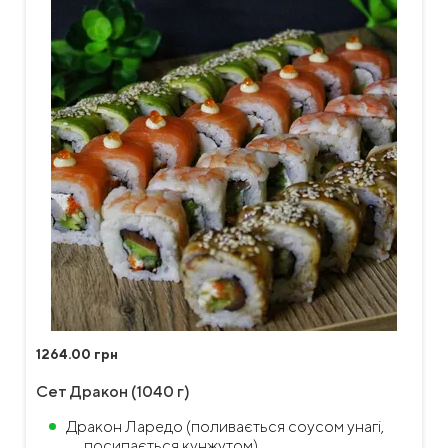
1264.00 грн
Сет Дракон (1040 г)
Дракон Ларедо (поливається соусом унагі,
посипається кунжутом),