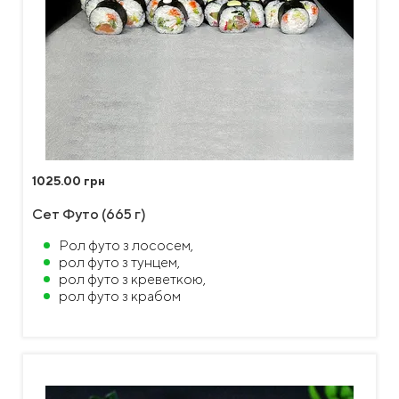
1025.00 грн
Сет Футо (665 г)
Рол футо з лососем,
рол футо з тунцем,
рол футо з креветкою,
рол футо з крабом