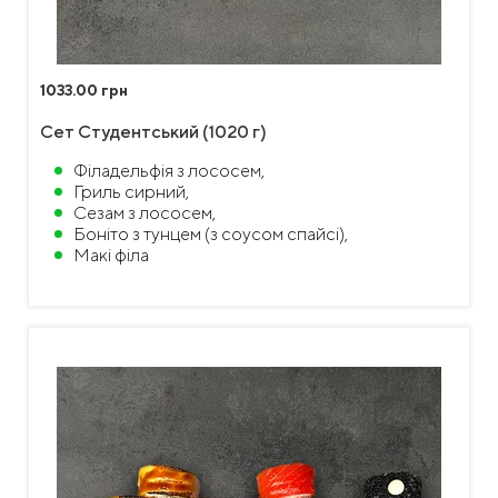
1033.00 грн
Сет Студентський (1020 г)
Філадельфія з лососем,
Гриль сирний,
Сезам з лососем,
Боніто з тунцем (з соусом спайсі),
Макі філа