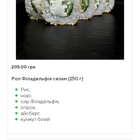
205.00 грн
Рол Філадельфія сезам (250 г)
Рис,
норі,
сир Філадельфія,
огірок,
айсберг,
кунжут білий