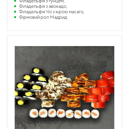
Філадельфія з тунцем,
Філадельфія з авокадо,
Філадельфія Чіз з ікрою масаго,
Фірмовий рол Мадрид