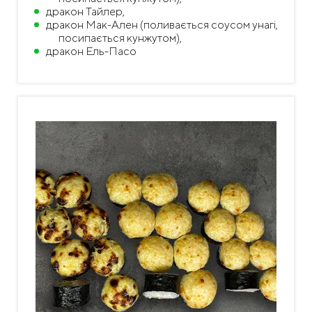
дракон Тайлер,
дракон Мак-Ален (поливається соусом унагі,
посипається кунжутом),
дракон Ель-Пасо