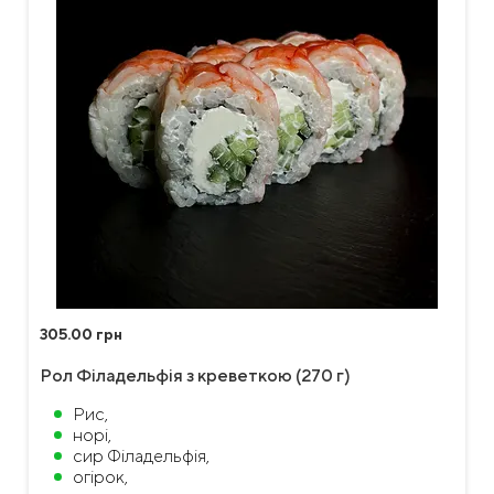
305.00 грн
Рол Філадельфія з креветкою (270 г)
Рис,
норі,
сир Філадельфія,
огірок,