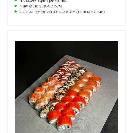
Філадельфія гриль чіз,
макі філа з лососем,
рол запечений з лососем (6 шматочків)