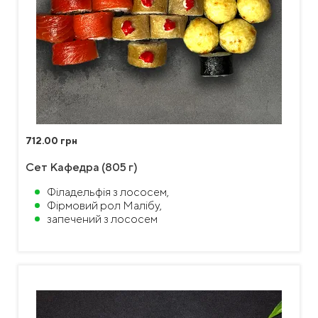
712.00 грн
Сет Кафедра (805 г)
Філадельфія з лососем,
Фірмовий рол Малібу,
запечений з лососем