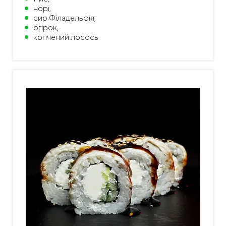
норі,
сир Філадельфія,
огірок,
копчений лосось