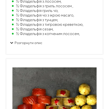
½ Філадельфія з лососем,
½ Філадельфія з гриль лососем ,
½ Філадельфія гриль чіз,
½ Філадельфія чіз з ікрою масаго,
½ Філадельфія з тунцем,
½ Філадельфія з тигровою креветкою,
½ Філадельфія сезам,
½ Філадельфія з копченим лососем,
½ Філадельфія з вугрем ,
keyboard_arrow_down
½ Філадельфія з авокадо
Розгорнути опис