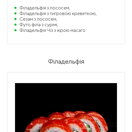
Філадельфія з лососем,
Філадельфія з тигровою креветкою,
Сезам з лососем,
Футо філа з сурімі,
Філадельфія Чіз з ікрою масаго
Філадельфія