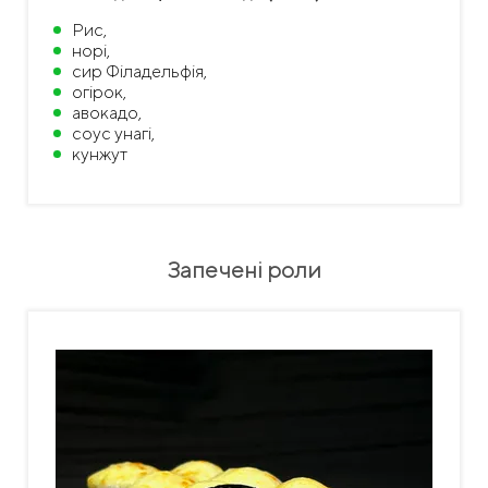
Рис,
норі,
сир Філадельфія,
огірок,
авокадо,
соус унагі,
кунжут
Запечені роли