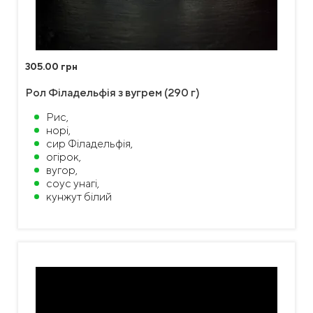
305.00 грн
Рол Філадельфія з вугрем (290 г)
Рис,
норі,
сир Філадельфія,
огірок,
вугор,
соус унагі,
кунжут білий