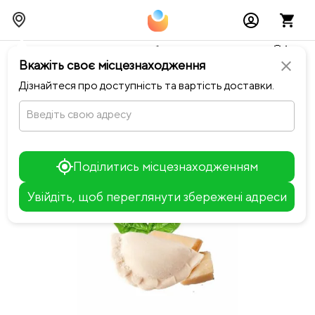
Тимчасово можливі перебої із онлайн оплатами🥺🔧
Вкажіть своє місцезнаходження
close
chevron_left
Повернутися до Ситий вареник
Дізнайтеся про доступність та вартість доставки.
Введіть свою адресу
Поділитись місцезнаходженням
Увійдіть, щоб переглянути збережені адреси
Leaflet
+
−