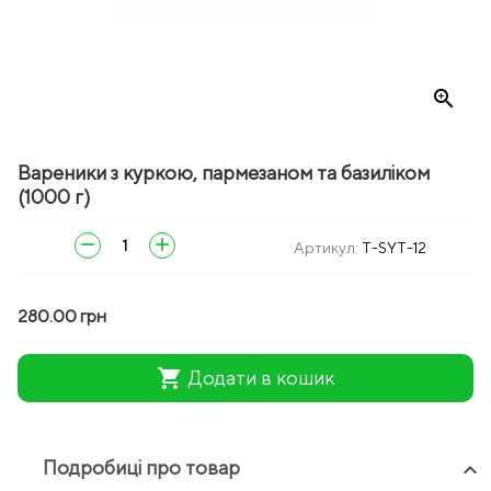
zoom_in
Вареники з куркою, пармезаном та базиліком
(1000 г)
remove
add
Артикул:
T-SYT-12
280.00 грн
shopping_cart
Додати в кошик
Подробиці про товар
keyboard_arrow_up