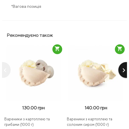
*Вагова позиція
Рекомендуємо також
shopping_cart
shopping_cart
keyboard_arrow_left
keyboard_arrow_right
130.00 грн
140.00 грн
Вареники з картоплею та
Вареники з картоплею та
грибами (1000 г)
солоним сиром (1000 г)