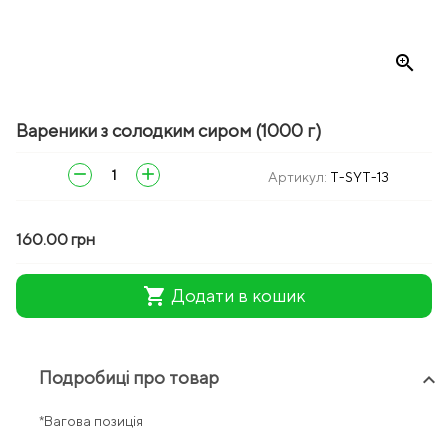
zoom_in
Вареники з солодким сиром (1000 г)
remove
add
Артикул:
T-SYT-13
160.00 грн
shopping_cart
Додати в кошик
Подробиці про товар
keyboard_arrow_up
*Вагова позиція