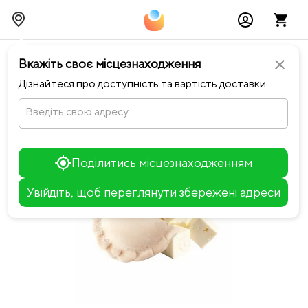
chevron_left
Повернутися до Ситий вареник
Вкажіть своє місцезнаходження
close
Дізнайтеся про доступність та вартість доставки.
Введіть свою адресу
Поділитись місцезнаходженням
Увійдіть, щоб переглянути збережені адреси
Leaflet
+
−