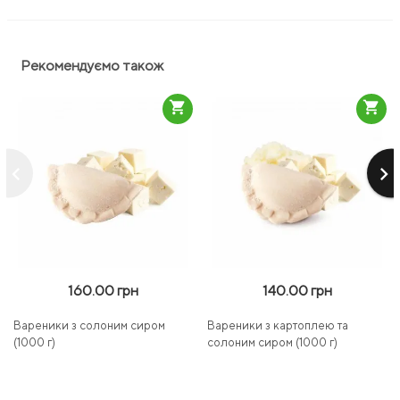
Рекомендуємо також
shopping_cart
shopping_cart
keyboard_arrow_left
keyboard_arrow_right
160.00 грн
140.00 грн
Вареники з солоним сиром
Вареники з картоплею та
(1000 г)
солоним сиром (1000 г)