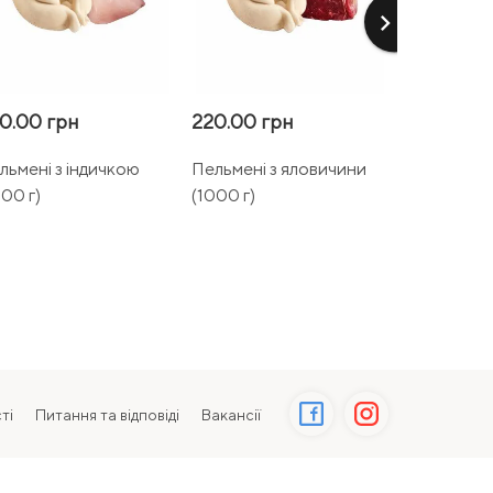
keyboard_arrow_right
0.00 грн
220.00 грн
240.00 г
льмені з індичкою
Пельмені з яловичини
Равіолі з с
000 г)
(1000 г)
шпинатом 
ті
Питання та відповіді
Вакансії