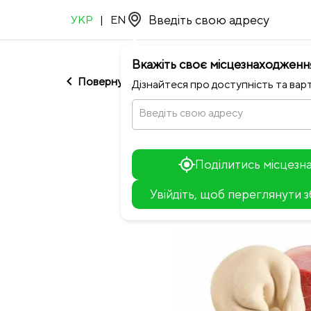
УКР
|
EN
Вкажіть своє місцезнаходженн
chevron_left
Повернутися до Ситий вареник
Дізнайтеся про доступність та варт
Введіть свою адресу
Поділитись місцез
Увійдіть, щоб переглянути 
+
−