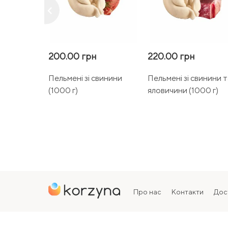
keyboard_arrow_left
200.00 грн
220.00 грн
Пельмені зі свинини
Пельмені зі свинини т
(1000 г)
яловичини (1000 г)
Про нас
Контакти
Дос