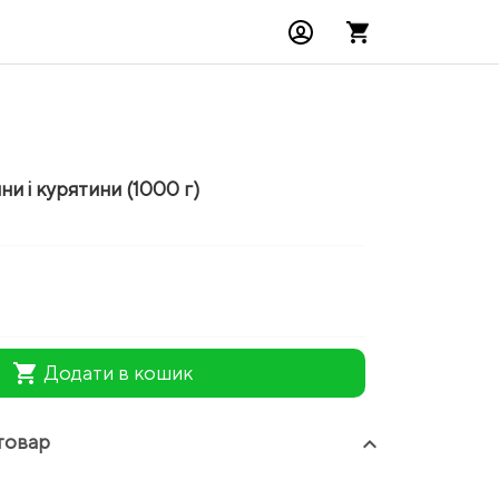
ни і курятини (1000 г)
shopping_cart
Додати в кошик
товар
keyboard_arrow_up