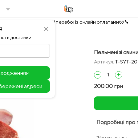
Тимчасово можливі перебої із онлайн оплатами🥺🔧
я
close
ість доставки.
Пельмені зі свини
Артикул:
T-SYT-20
находженням
remove
add
збережені адреси
200.00 грн
Leaflet
Подробиці про 
*Вагова позиція