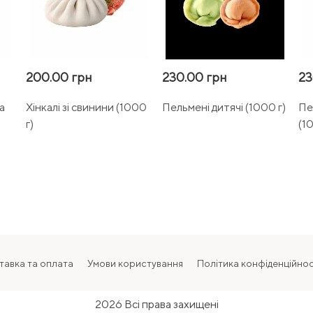
200.00 грн
230.00 грн
23
а
Хінкалі зі свинини (1000
Пельмені дитячі (1000 г)
Пе
г)
(1
тавка та оплата
Умови користування
Політика конфіденційнос
2026 Всі права захищені