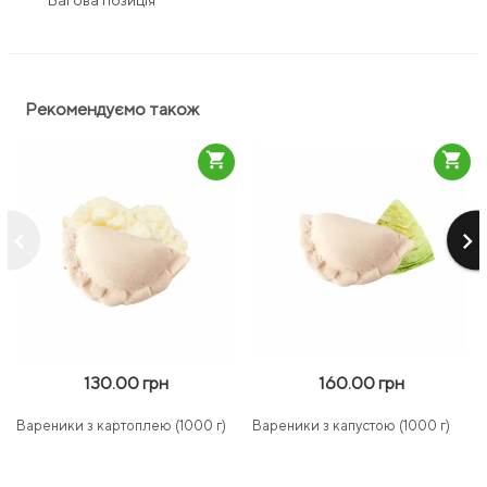
*Вагова позиція
Рекомендуємо також
shopping_cart
shopping_cart
keyboard_arrow_left
keyboard_arrow_right
130.00 грн
160.00 грн
Вареники з картоплею (1000 г)
Вареники з капустою (1000 г)