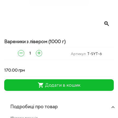
zoom_in
Вареники з лівером (1000 г)
remove
add
Артикул:
T-SYT-6
170.00 грн
shopping_cart
Додати в кошик
Подробиці про товар
keyboard_arrow_up