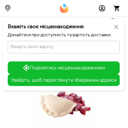
Тимчасово можливі перебої із онлайн оплатами🥺🔧
Вкажіть своє місцезнаходження
close
chevron_left
Повернутися до Ситий вареник
Дізнайтеся про доступність та вартість доставки.
Введіть свою адресу
Поділитись місцезнаходженням
Увійдіть, щоб переглянути збережені адреси
Leaflet
+
−