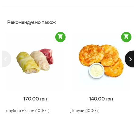
Рекомендуємо також
shopping_cart
shopping_cart
keyboard_arrow_left
keyboard_arrow_right
170.00 грн
140.00 грн
Голубці з м'ясом (1000 г)
Деруни (1000 г)