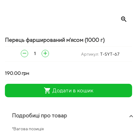
zoom_in
Перець фарширований м'ясом (1000 г)
remove
add
Артикул:
T-SYT-67
190.00 грн
shopping_cart
Додати в кошик
Подробиці про товар
keyboard_arrow_up
*Вагова позиція