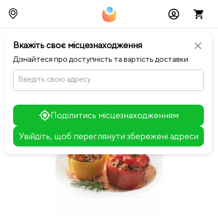
chevron_left
Повернутися до Ситий вареник
Вкажіть своє місцезнаходження
close
Дізнайтеся про доступність та вартість доставки.
Введіть свою адресу
Поділитись місцезнаходженням
Увійдіть, щоб переглянути збережені адреси
Leaflet
+
−