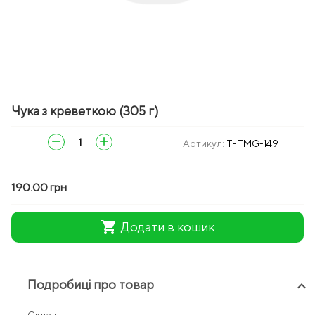
Чука з креветкою (305 г)
remove
add
Артикул:
T-TMG-149
190.00 грн
shopping_cart
Додати в кошик
Подробиці про товар
keyboard_arrow_up