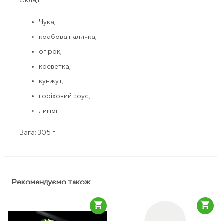
Склад:
Чука,
крабова паличка,
огірок,
креветка,
кунжут,
горіховий соус,
лимон
Вага: 305 г
Рекомендуємо також
shopping_cart
shopping_cart