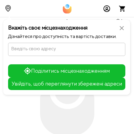
Тимчасово можливі перебої із онлайн оплатами🥺🔧
Вкажіть своє місцезнаходження
close
chevron_left
Повернутися до TAMAGO SUSHI
Дізнайтеся про доступність та вартість доставки.
Введіть свою адресу
Поділитись місцезнаходженням
Увійдіть, щоб переглянути збережені адреси
Leaflet
+
−