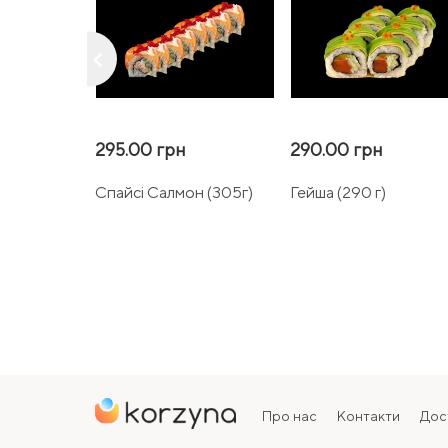
keyboard_arrow_left
295.00 грн
290.00 грн
Спайсі Салмон (305г)
Гейша (290 г)
Про нас
Контакти
Дос