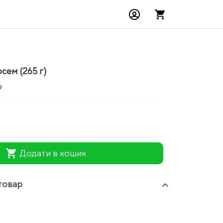
осем (265 г)
6
shopping_cart
Додати в кошик
товар
keyboard_arrow_up