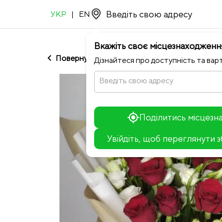
УКР
|
EN
Вкажіть своє місцезнаходженн
chevron_left
Повернутися до ТРАВА
Дізнайтеся про доступність та варт
Введіть свою адресу
Поділитись місцез
Увійдіть, щоб переглянути 
+
−