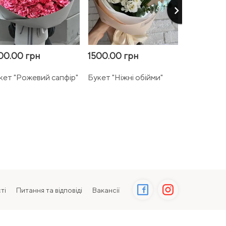
keyboard_arrow_right
00.00 грн
1500.00 грн
2700.00 
кет "Рожевий сапфір"
Букет "Ніжні обійми"
Букет "Ро
хмаринка"
ті
Питання та відповіді
Вакансії