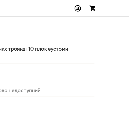
них троянд і 10 гілок еустоми
ово недоступний