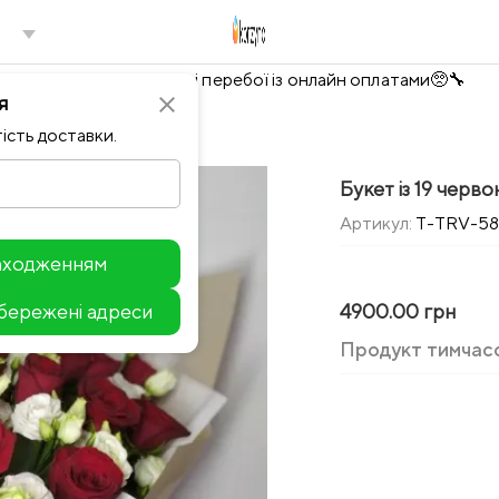
Тимчасово можливі перебої із онлайн оплатами🥺🔧
я
close
ість доставки.
Букет із 19 черво
Артикул:
T-TRV-58
находженням
збережені адреси
4900.00 грн
Leaflet
Продукт тимчас