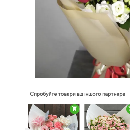
Спробуйте товари від іншого партнера
shopping_cart
sho