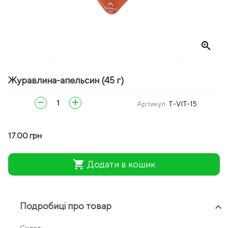
zoom_in
Журавлина-апельсин (45 г)
remove
add
Артикул:
T-VIT-15
17.00 грн
shopping_cart
Додати в кошик
Подробиці про товар
keyboard_arrow_up