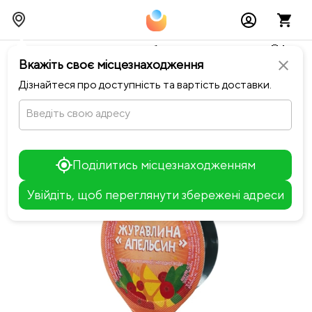
Тимчасово можливі перебої із онлайн оплатами🥺🔧
Вкажіть своє місцезнаходження
close
chevron_left
Повернутися до ВітамініЯ
Дізнайтеся про доступність та вартість доставки.
Введіть свою адресу
Поділитись місцезнаходженням
Увійдіть, щоб переглянути збережені адреси
Leaflet
+
−