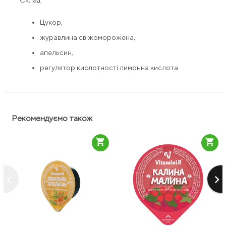
Склад:
Цукор,
журавлина свіжоморожена,
апельсин,
регулятор кислотності лимонна кислота
Рекомендуємо також
shopping_cart
shopping_cart
keyboard_arrow_left
keyboard_arrow_right