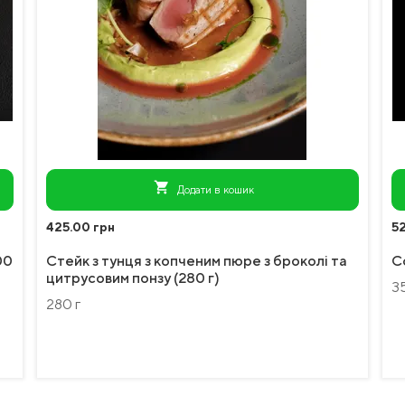
shopping_cart
Додати в кошик
425.00 грн
5
00
Стейк з тунця з копченим пюре з броколі та
С
цитрусовим понзу (280 г)
3
280 г