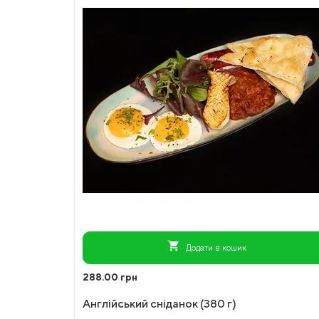
shopping_cart
Додати в кошик
288.00 грн
Англійський сніданок (380 г)