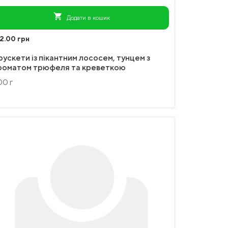
shopping_cart
Додати в кошик
2.00 грн
рускети із пікантним лососем, тунцем з
роматом трюфеля та креветкою
00 г