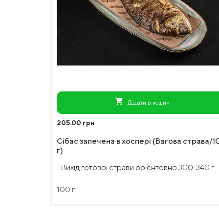
shopping_cart
Додати в кошик
205.00 грн
Сібас запечена в хоспері (Вагова страва/1
г)
Вихід готової страви орієнтовно 300-340 г
100 г