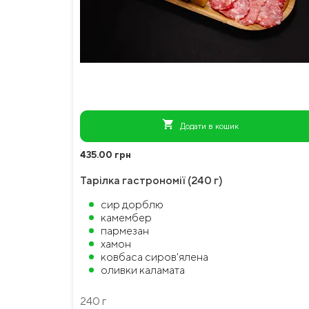
shopping_cart
Додати в кошик
435.00 грн
Тарілка гастрономії (240 г)
сир дорблю
камембер
пармезан
хамон
ковбаса сиров'ялена
оливки каламата
240 г