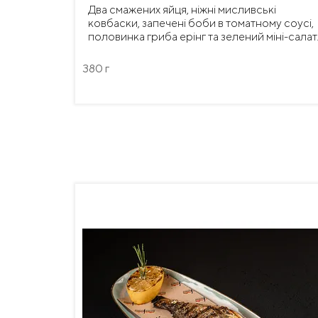
Два смажених яйця, ніжні мисливські
ковбаски, запечені боби в томатному соусі,
половинка гриба ерінг та зелений міні-салат
380 г