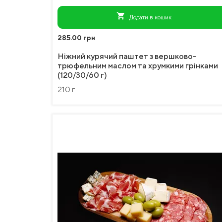
shopping_cart
Додати в кошик
285.00 грн
Ніжний курячий паштет з вершково-
трюфельним маслом та хрумкими грінками
(120/30/60 г)
210 г