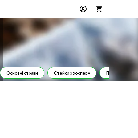
Основні страви
Стейки з хосперу
Піца та бургер