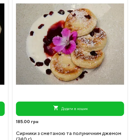
shopping_cart
Додати в кошик
185.00 грн
Сирники з сметаною та полуничним джемом
(240 г)