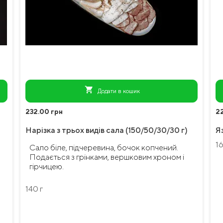
shopping_cart
Додати в кошик
232.00 грн
2
Нарізка з трьох видів сала (150/50/30/30 г)
Я
16
Сало біле, підчеревина, бочок копчений.
Подається з грінками, вершковим хроном і
гірчицею.
140 г