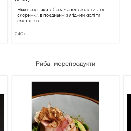
Ніжні сирники, обсмажені до золотистої
.
скоринки, в поєднанні з ягідним кюлі та
сметаною.
240 г
Риба і морепродукти