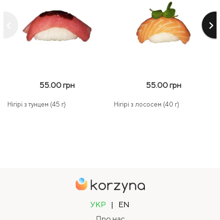
keyboard_arrow_left
keyboard_arrow_right
55.00 грн
55.00 грн
Нігірі з тунцем (45 г)
Нігірі з лососем (40 г)
УКР
|
EN
Про нас