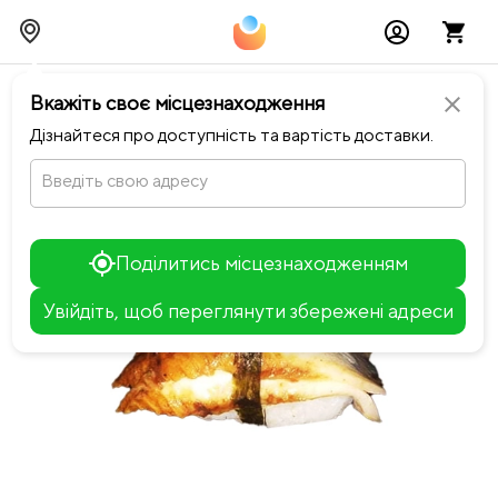
chevron_left
Повернутися до Fish Sushi
Вкажіть своє місцезнаходження
close
Дізнайтеся про доступність та вартість доставки.
Введіть свою адресу
Поділитись місцезнаходженням
Увійдіть, щоб переглянути збережені адреси
Leaflet
+
−