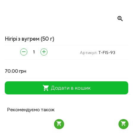
zoom_in
Нігірі з вугрем (50 г)
remove
add
Артикул:
T-FIS-93
70.00 грн
shopping_cart
Додати в кошик
Рекомендуємо також
shopping_cart
shopping_cart